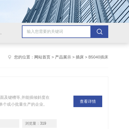
，牛头刨床，磨床，插床，钻铣床，滚齿机
您的位置：
网站首页
>
产品展示
>
插床
> B5040插床
型面及键槽等,并能插倾斜度在
查看详情
用于单个或小批量生产的企业。
浏览量：
319