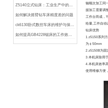
轴顺次加工同
Z5140立式钻床：工业生产中的得力助手
据加工需要调
如何解决摇臂钻车床精度差的问题
工作台而成，
给量,工件自
ck6130卧式数控车床的维护与保养策略
钻床优势
如何提高GB4228锯床的工作效率？
1.z5150
为￠50mm
2.z5150B
3.本机床除
4.本机床效
使用维修方便