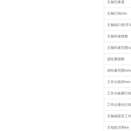
主轴孔锥度
主轴行程mm
主轴箱行程(手动
主轴转速级数
主轴转速范围r.p
进给量级数
进给量范围mm/
工作台面积mm
工作台纵横行程
工作台垂向行程
主轴端面至工作
主电机功率kw