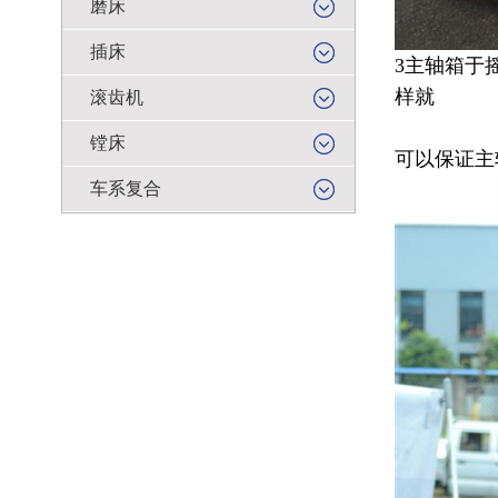
磨床
插床
3主轴箱于
样就
滚齿机
镗床
可以保证主
车系复合