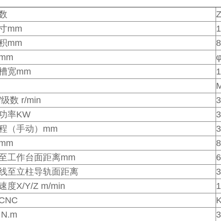
数
寸mm
1
积mm
8
mm
*槽宽mm
1
M
数 r/min
3
功率KW
3
程（手动）mm
3
mm
8
至工作台面距离mm
6
线至立柱导轨面距离
X/Y/Z m/min
1
CNC
N.m
3