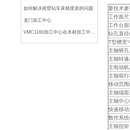
要技术参
如何解决摇臂钻车床精度差的问题
工作面尺
龙门加工中心
工作台面
VMC1160加工中心在木材加工中的应用
钻孔直径
T型槽宽
主轴锥孔
主轴转速/级
主电动机
主轴箱行
移动范围
主轴端面
主轴中心
快速移动速度
数控系统
主轴扭矩 