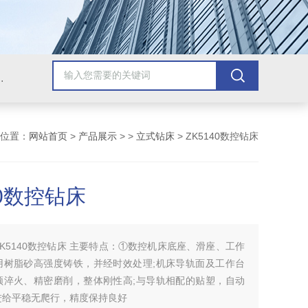
，牛头刨床，磨床，插床，钻铣床，滚齿机
位置：
网站首页
>
产品展示
> >
立式钻床
> ZK5140数控钻床
40数控钻床
ZK5140数控钻床 主要特点：①数控机床底座、滑座、工作
用树脂砂高强度铸铁，并经时效处理;机床导轨面及工作台
频淬火、精密磨削，整体刚性高;与导轨相配的贴塑，自动
进给平稳无爬行，精度保持良好