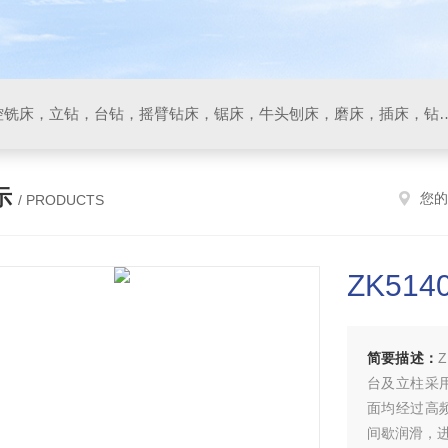
数控车床，加工中心，数控铣床，立钻，台钻，摇臂钻床，锯床
示
您的
/ PRODUCTS
ZK51
简要描述：
台及立柱采
面均经过高
间歇润滑，