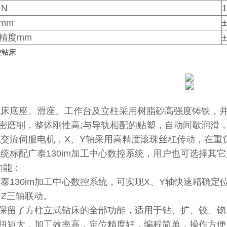
N
1
mm
±
精度mm
±
控钻床
机床底座、滑座、工作台及立柱采用树脂砂高强度铸铁，
密磨削，整体刚性高;与导轨相配的贴塑，自动间歇润滑
配交流伺服电机，X、Y轴采用高精度滚珠丝杠传动，在
系统标配广泰130im加工中心数控系统，用户也可选择其
功能：
广泰130im加工中心数控系统，可实现X、Y轴快速精确
、Z三轴联动。
保留了方柱立式钻床的全部功能，适用于钻、扩、铰、锪
扭矩大，加工效率高，定位精度好，编程简单，操作方便