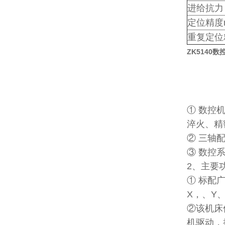
进给抗力 
定位精度
重复定位
ZK5140数
① 数控
淬火、精
② 三轴
③ 数控
2、主要
① 标配
X，、Y
②该机床
机驱动，