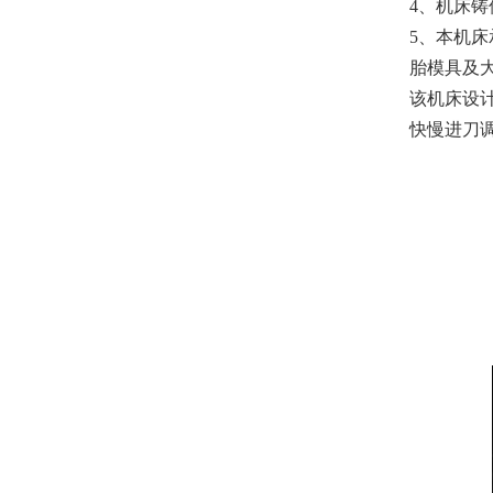
4、机床
5、本机
胎模具及
该机床设
快慢进刀