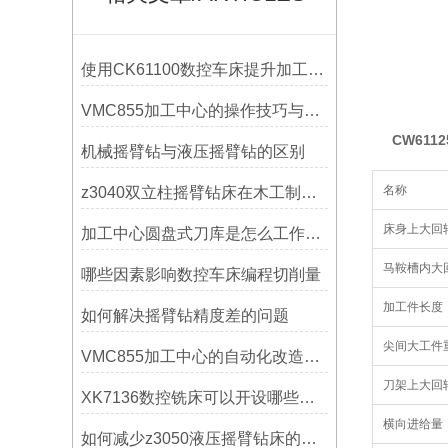
使用CK61100数控车床提升加工精度的方法
VMC855加工中心的操作技巧与维护指南
CW61
机械摇臂钻与液压摇臂钻的区别
名称
z3040双立柱摇臂钻床在木工制作中的应用
床身上大回
加工中心圆盘式刀库是怎么工作的？
马鞍槽内大
哪些因素影响数控车床编程切削量
加工件长度
如何解决摇臂钻精度差的问题
尖间大工件
VMC855加工中心的自动化改造与智能化应用说明
刀架上大回
XK7136数控铣床可以开设哪些考核项目？
横向进给量
如何减少z3050液压摇臂钻床的故障和维修成本？