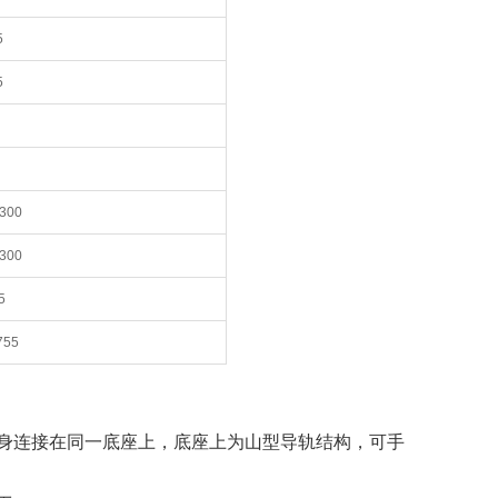
5
5
/300
/300
5
755
身连接在同一底座上，底座上为山型导轨结构，可手