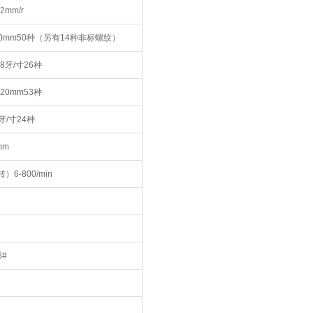
12mm/r
240mm50种（另有14种非标螺纹）
-28牙/寸26种
-120mm53种
1牙/寸24种
mm
）6-800/min
6#