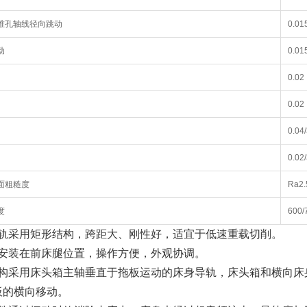
锥孔轴线径向跳动
0.01
动
0.01
0.02
0.02
0.04
0.02
面粗糙度
Ra2.
度
600/
导轨采用矩形结构，跨距大、刚性好，适宜于低速重载切削。
站安装在前床腿位置，操作方便，外观协调。
结构采用床头箱主轴垂直于拖板运动的床身导轨，床头箱和横向床
板的横向移动。