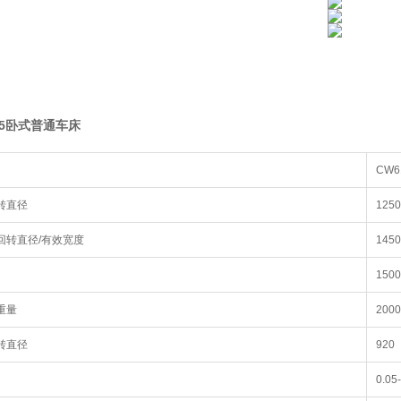
125卧式普通车床
CW6
转直径
1250
回转直径/有效宽度
145
1500
重量
200
转直径
920
0.05