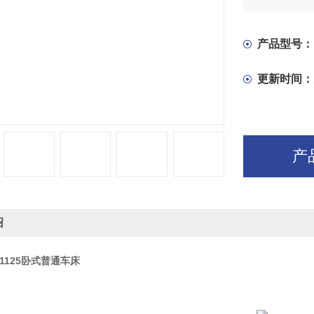
向床身连接
横向移动。
产品型号：
更新时间：
产
绍
61125卧式普通车床