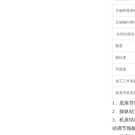
主轴和尾座
主轴轴向窜
.尖径向跳动
圆度
圆柱度
平面度
加工工件表
床身导轨宽
1、底座
2、操纵
3、机床
动调节拖