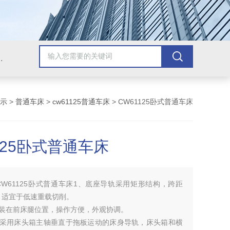
，牛头刨床，磨床，插床，钻铣床，滚齿机
示
>
普通车床
>
cw61125普通车床
> CW61125卧式普通车床
125卧式普通车床
CW61125卧式普通车床1、底座导轨采用矩形结构，跨距
，适宜于低速重载切削。
安装在前床腿位置，操作方便，外观协调。
构采用床头箱主轴垂直于拖板运动的床身导轨，床头箱和横