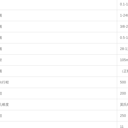
0.1-
围
1-
围
3/8
围
0.5
围
28-
径
105
围
（正转
向行程
500
程
200
孔锥度
莫氏
程
250
11