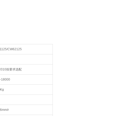
1125/CW62125
0/310按要求选配
-18000
0Kg
-6mm/r