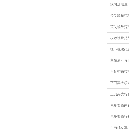
纵向进给量
公制螺纹范
英制螺纹范
模数螺纹范
径节螺纹范
主轴通孔直
主轴变速范
下刀架大横
上刀架大行
尾座套筒内
尾座套筒行
主电机功率