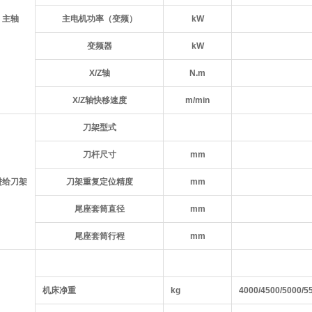
主轴
主电机功率（变频）
kW
变频器
kW
X/Z轴
N.m
X/Z轴快移速度
m/min
刀架型式
刀杆尺寸
mm
进给刀架
刀架重复定位精度
mm
尾座套筒直径
mm
尾座套筒行程
mm
机床净重
kg
4000/4500/5000/5