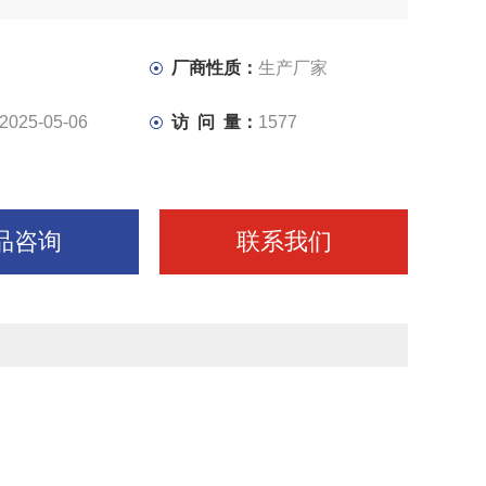
微量进给，防止爬行。
采用伺服电机，精密滚珠丝杠，高刚性精密复合轴承结构，
传动效率高。
厂商性质：
生产厂家
高，调速范围宽，整机噪音低。主传动采用变频电机实现档
2025-05-06
访 问 量：
1577
品咨询
联系我们