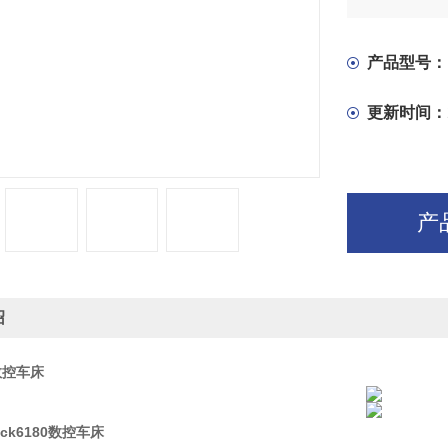
部件可实现
◆进给系统
定位准确，
产品型号：
◆主轴转速
内无极调速
更新时间：
产
绍
0数控车床
ck6180数控车床