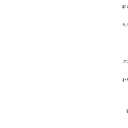
联
常
详
补