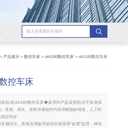
，牛头刨床，磨床，插床，钻铣床，滚齿机
>
产品展示
>
数控车床
>
ck6180数控车床
> ck6180数控车床
80数控车床
四机机床ck6180数控车床◆该系列产品采用卧式平床身加
构，床身、床头、床鞍等基础件均采用树脂砂铸造，人工时
体稳定性好。
超音频淬火，床鞍及滑板导轨结合面采用“贴塑"处理，移动