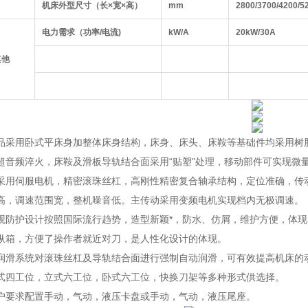
机床外型尺寸（长×宽×高）
mm
2800/3700/4200/5
电力需求（功率/电流)
kW/A
20
kW/
3
0A
其他
品采用卧式平床身加整体床身结构，床身、床头、床鞍等基础件均采用树
超音频淬火，床鞍及滑板导轨结合面采用“贴塑"处理，移动部件可实现微
采用伺服电机，精密滚珠丝杠，高刚性精密复合轴承结构，定位准确，传
高，调速范围宽，整机噪音低。主传动采用变频电机实现档内无极调速。
观防护设计按照国际流行趋势，造型新颖*，防水、仿屑，维护方便，体
纵箱，方便了操作者就近对刀，是人性化设计的体现。
润滑系统对滚珠丝杠及导轨结合面进行强制自动润滑，可有效提高机床的
式四工位，立式六工位，卧式六工位，快换刀架等多种形式供选择。
户要求配置手动，气动，液压卡盘或手动，气动，液压尾座。