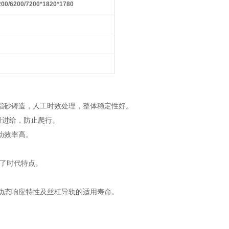
200/6200/7200
*1820*1780
脂砂铸造，人工时效处理，整体稳定性好。
量进给，防止爬行。
动效率高。
现了时代特点。
动态响应特性及丝杠导轨的适用寿命。