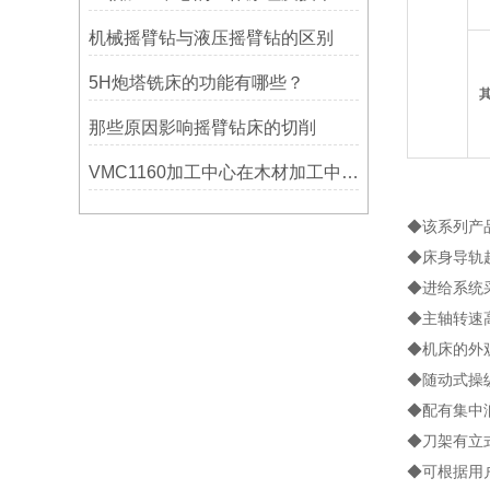
机械摇臂钻与液压摇臂钻的区别
5H炮塔铣床的功能有哪些？
那些原因影响摇臂钻床的切削
VMC1160加工中心在木材加工中的应用
◆该系列产
◆床身导轨
◆进给系统
◆主轴转速
◆机床的外
◆随动式操
◆配有集中
◆刀架有立
◆可根据用