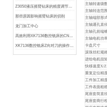
主轴转速级
Z3050液压摇臂钻床的精度调节与稳定性提升
主轴转连范
那些原因影响摇臂钻床的切削
主轴端部形
主轴通孔直
龙门加工中心
主轴孔前端
高效利用XK7136数控铣床的CNC系统？
主轴电机功
卡盘尺寸
XK7136数控铣床Z向对刀的操作方法
滚珠丝杠规
进给电机扭
快移速度
X/Z
重复定位精
工件加工精
工件表面粗
尾座套简直
尾座套商行