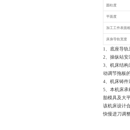
圆柱度
平面度
加工工件表面
床身导轨宽度
1、底座导
2、操纵站
3、机床结
动调节拖板
4、机床铸
5、本机床
胎模具及大
该机床设计
快慢进刀调