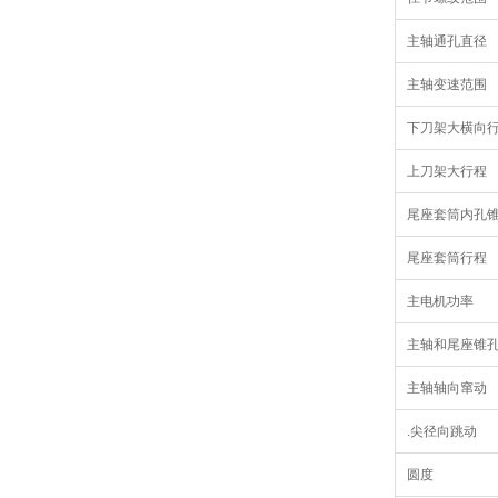
主轴通孔直径
主轴变速范围
下刀架大横向
上刀架大行程
尾座套筒内孔
尾座套筒行程
主电机功率
主轴和尾座锥
主轴轴向窜动
.尖径向跳动
圆度