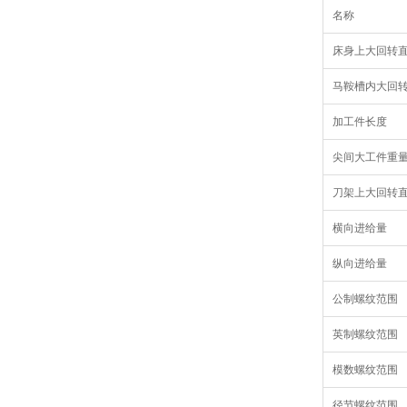
名称
床身上大回转
马鞍槽内大回转
加工件长度
尖间大工件重
刀架上大回转
横向进给量
纵向进给量
公制螺纹范围
英制螺纹范围
模数螺纹范围
径节螺纹范围