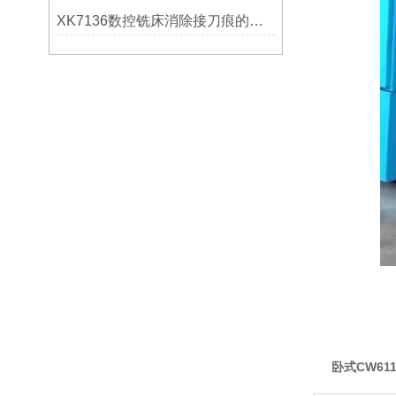
XK7136数控铣床消除接刀痕的操作
卧式
CW61