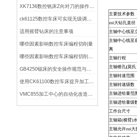
XK7136数控铣床Z向对刀的操作方法
主要技术参数
ck61125数控车床可实现无级调速控制
zui大钻孔直径
适用摇臂钻床的注意事项
主轴中心线至
主轴中心线至
哪些因素影响数控车床编程切削量
离
哪些因素影响数控车床编程切削量？
主轴行程
主轴锥孔
(
莫氏
GB4250锯床的安全操作规范与注意事项
主轴转速范围
使用CK61100数控车床提升加工精度的方法
主轴转速级数
主轴进给量范
VMC855加工中心的自动化改造与智能化应用说明
主轴进给量级
工作台尺寸
主轴箱(横臂)
主轴允许zui大