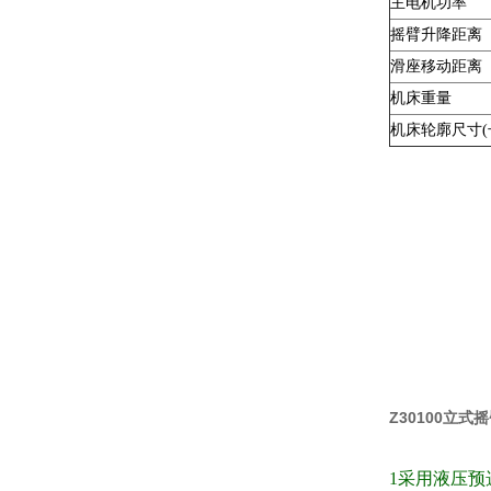
主电机功率
摇臂升降距离
滑座移动距离
机床重量
机床轮廓尺寸(
Z30100立
1采用液压