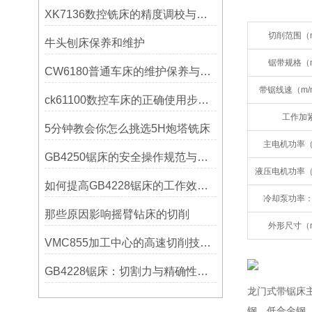
XK7136数控铣床的精度调校与性能优化
切削范围（
牛头刨床保养和维护
锯带规格（
CW6180普通车床的维护保养与延长使用寿命技巧说明
带锯线速（m/
ck61100数控车床的正确使用步骤是什么？
工作加
5分钟教会你怎么挑选5H炮塔铣床
主电机功率（
GB4250锯床的安全操作规范与注意事项
液压电机功率（
如何提高GB4228锯床的工作效率？
冷却泵功率：
那些原因影响摇臂钻床的切削
外形尺寸（
VMC855加工中心的高速切削技术介绍
GB4228锯床：切割力与精确性的结合
龙门式带锯床
钢、低合金钢