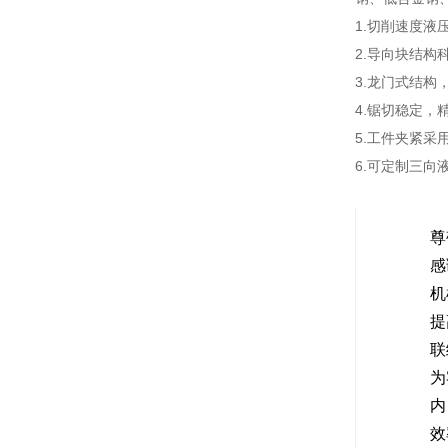
1.切削速度液
2.导向块结构
3.龙门式结构
4.锯切稳定，
5.工件夹紧采
6.可定制三向
尊
感
机
提
联
为
内
效