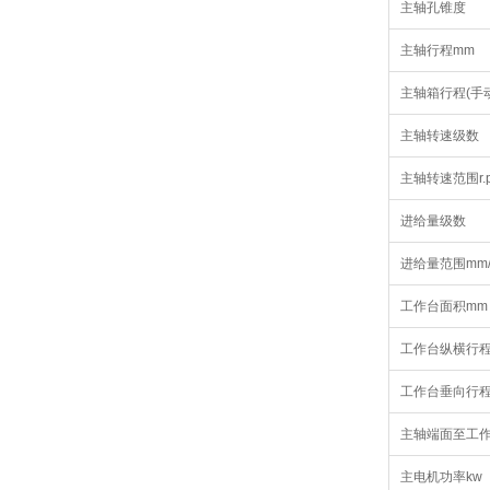
主轴孔锥度
主轴行程mm
主轴箱行程(手动
主轴转速级数
主轴转速范围r.p
进给量级数
进给量范围mm/
工作台面积mm
工作台纵横行程
工作台垂向行程
主轴端面至工作
主电机功率kw