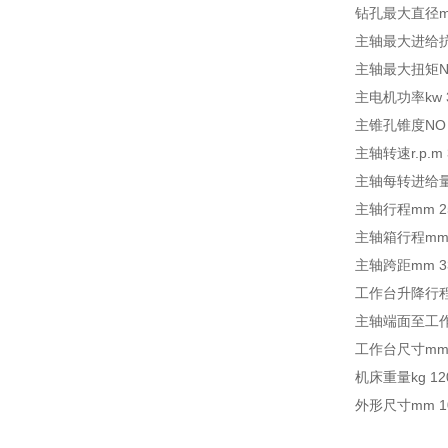
钻孔最大直径m
主轴最大进给抗力
主轴最大扭矩N.
主电机功率kw 
主锥孔锥度NO 
主轴转速r.p.m 3
主轴每转进给量mm/
主轴行程mm 2
主轴箱行程mm 
主轴跨距mm 3
工作台升降行程(
主轴端面至工作
工作台尺寸mm 4
机床重量kg 120
外形尺寸mm 10