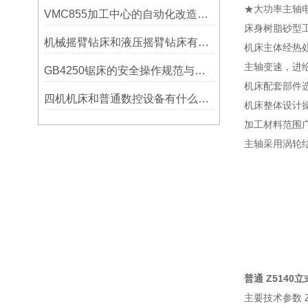
★大功率主轴
VMC855加工中心的自动化改造与智能化应用说明
床身树脂砂型
机械摇臂钻床和液压摇臂钻床有什么区别
机床主体经热
主轴变速，进
GB4250锯床的安全操作规范与注意事项
机床配套部件
四机机床和普通数控设备有什么区别？
机床整体设计
加工材料范围
主轴采用涡轮结
普通 Z5140
主要技术参数 Z