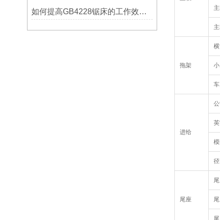
主
如何提高GB4228锯床的工作效率？
主
横
拖架
小
车
公
英
进给
模
径
尾
尾座
尾
尾