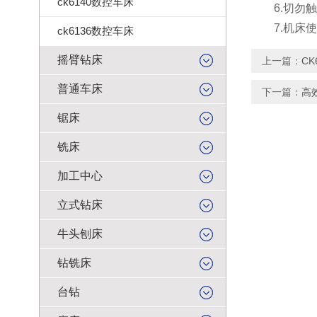
ck6140数控车床
6.切勿触
7.机床使
ck6136数控车床
摇臂钻床
上一篇：
C
普通车床
下一篇：
高
锯床
铣床
加工中心
立式钻床
牛头刨床
钻铣床
台钻