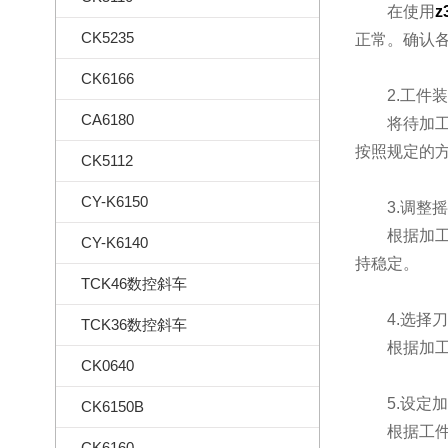
在使用
z
CK5235
正常。确认
CK6166
2.工件装
CA6180
将待加工工
按照规定的
CK5112
CY-K6150
3.调整摇
根据加工需
CY-K6140
持稳定。
TCK46数控斜车
4.选择刀
TCK36数控斜车
根据加工要
CK0640
5.设定加
CK6150B
根据工件的
CK6160