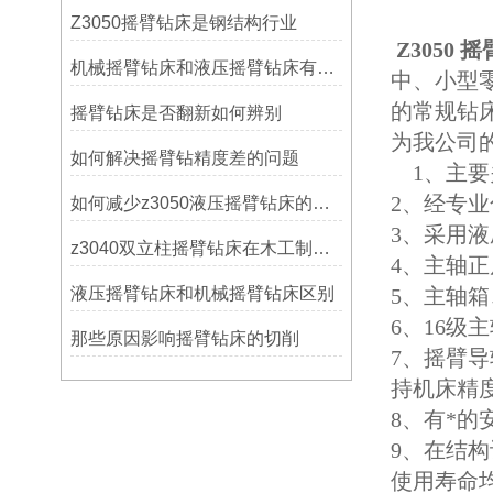
Z3050摇臂钻床是钢结构行业
Z3050 
机械摇臂钻床和液压摇臂钻床有什么区别
中、小型
的常规钻
摇臂钻床是否翻新如何辨别
为我公司
如何解决摇臂钻精度差的问题
1、主要
2
、经专业
如何减少z3050液压摇臂钻床的故障和维修成本？
3、采用
z3040双立柱摇臂钻床在木工制作中的应用
4
、主轴正
液压摇臂钻床和机械摇臂钻床区别
5
、主轴箱
6
、
16
级主
那些原因影响摇臂钻床的切削
7
、摇臂导
持机床精
8、有*
9
、在结构
使用寿命