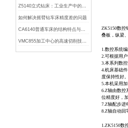
Z5140立式钻床：工业生产中的得力助手
如何解决摇臂钻车床精度差的问题
ZK5150
数控
CA6140普通车床的结构特点与工作原理解析
叠板，纵梁
VMC855加工中心的高速切削技术介绍
1.数控系统
2.可根据用
3.本系列
数控
4.机床基础
度保持性好
5.本机采用
6.Z轴由数
位精度好，
7.Z轴配步进
8.Z轴自动
1.
ZK5150
数