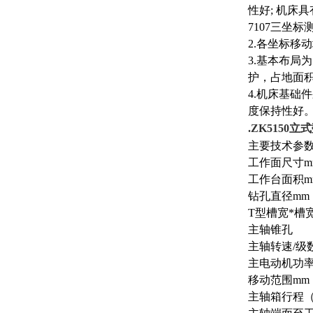
性好; 机床具
7107三坐标
2.各坐标移
3.基本布
护，占地面
4.机床基
度保持性好
.
ZK5150立式
主要技术参
工作面尺寸m
工作台面积m
钻孔直径mm
T型槽宽*槽
主轴锥孔
主轴转速/级数r
主电动机功率
移动范围mm
主轴箱行程（