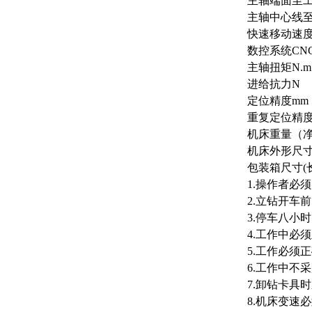
主轴端面至工
主轴中心线至
快速移动速度X/
数控系统CN
主轴扭矩N.m
进给抗力N
定位精度mm
重复定位精度
机床重量（净
机床外形尺寸(
包装箱尺寸(长
1
.
操作者必须
2
.
立钻开车前
3
.
停车八小时
4
.
工作中必须
5
.
工作必须正
6
.
工作中不采
7
.
卸钻卡具时
8
.
机床变速必