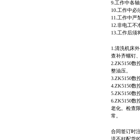
9
.
工作中各轴
10
.
工作中必
11
.
工作中严
12
.
非电工不
13
.
工作后须
1.清洗机
查补齐螺钉
2.
ZK5150
数
整油压。
3.
ZK5150
数
4.
ZK5150
数
5.
ZK5150
数
6.
ZK5150
数
老化。检查
常。
合同签订时
流不好配货