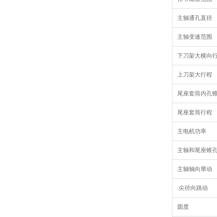
主轴通孔直径
主轴变速范围
下刀架大横向
上刀架大行程
尾座套筒内孔
尾座套筒行程
主电机功率
主轴和尾座锥
主轴轴向窜动
.尖径向跳动
圆度