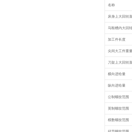
名称
床身上大回转
马鞍槽内大回转
加工件长度
尖间大工件重
刀架上大回转
横向进给量
纵向进给量
公制螺纹范围
英制螺纹范围
模数螺纹范围
径节螺纹范围