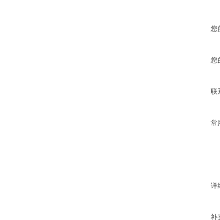
您
您
联
常
详
补