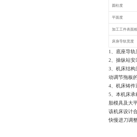
圆柱度
平面度
加工工件表面
床身导轨宽度
1、底座导
2、操纵站
3、机床结
动调节拖板
4、机床铸
5、本机床
胎模具及大
该机床设计
快慢进刀调