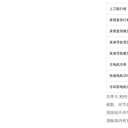
上刀架行程
床尾套筒行
床尾套筒锥
床身导轨宽
床身导轨硬
主电机功率
快速电机功
冷却泵电机
功率大 刚
模数、径节
用按钮不停
溜板箱内有