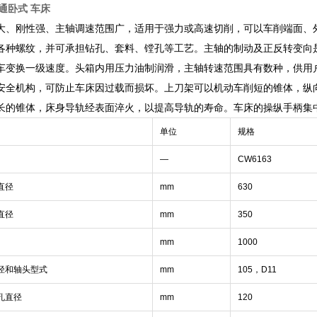
普通卧式 车床
大、刚性强、主轴调速范围广，适用于强力或高速切削，可以车削端面、
各种螺纹，并可承担钻孔、套料、镗孔等工艺。主轴的制动及正反转变向
车变换一级速度。头箱内用压力油制润滑，主轴转速范围具有数种，供用
安全机构，可防止车床因过载而损坏。上刀架可以机动车削短的锥体，纵
长的锥体，床身导轨经表面淬火，以提高导轨的寿命。车床的操纵手柄集
单位
规格
—
CW6163
直径
mm
630
直径
mm
350
mm
1000
径和轴头型式
mm
105，
D11
孔直径
mm
120