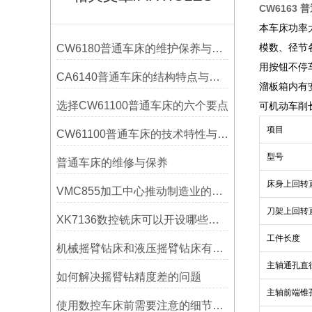
CW6163 
本车床功率
模数、径节
CW6180普通车床的维护保养与延长使用寿命技巧说明
用按钮不停
CA6140普通车床的结构特点与工作原理解析
溜板箱内有
选择CW61100普通车床的六个要点
可机动车削
项目
CW61100普通车床的技术特性与操作优势
型号
普通车床的维修与保养
床身上回转
VMC855加工中心推动制造业的发展
刀架上回转
XK7136数控铣床可以开设哪些考核项目？
工件长度
机械摇臂钻床和液压摇臂钻床有什么区别
主轴通孔直
如何解决摇臂钻精度差的问题
主轴前端锥
使用数控车床前需要注意的细节有哪些呢？