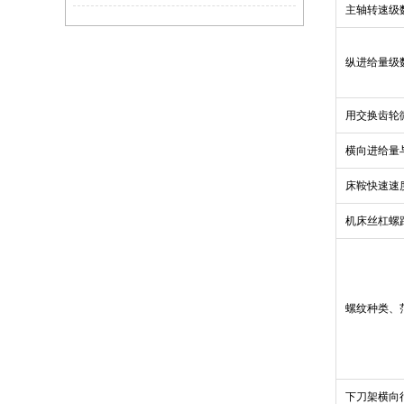
主轴转速级
纵进给量级
用交换齿轮
横向进给量
床鞍快速速
机床丝杠螺
螺纹种类、
下刀架横向