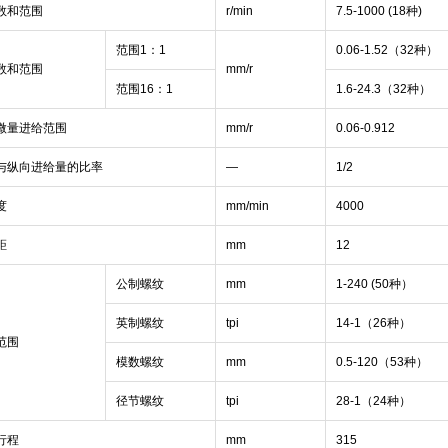
数和范围
r/min
7.5-1000 (18种
)
范围
1
：
1
0.06-1.52（
32
种）
数和范围
mm/r
范围
16
：
1
1.6-24.3（
32
种）
微量进给范围
mm/r
0.06-0.912
与纵向进给量的比率
—
1/2
度
mm/min
4000
距
mm
12
公制螺纹
mm
1-240 (50种）
英制螺纹
tpi
14-1（
26
种）
范围
模数螺纹
mm
0.5-120（
53
种）
径节螺纹
tpi
28-1（
24
种）
行程
mm
315