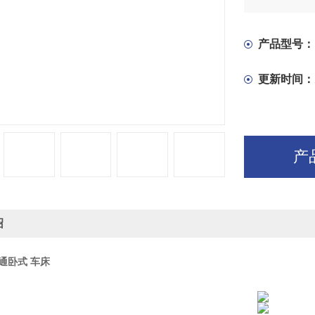
及正反转变
用按钮不停
有数种，供
产品型号：
溜板箱内有
更新时间：
产
绍
普通卧式 车床