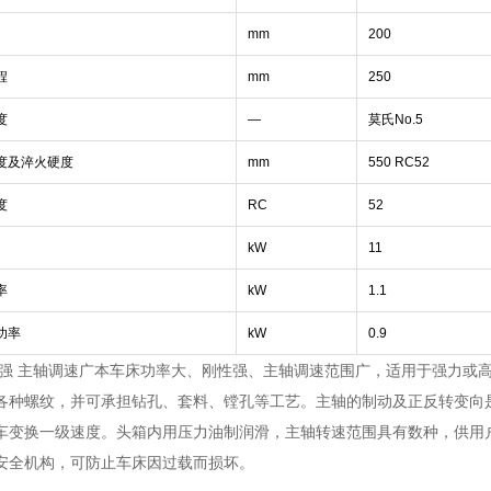
mm
200
程
mm
250
度
—
莫氏
No.5
度及淬火硬度
mm
550 RC52
度
RC
52
kW
11
率
kW
1.1
功率
kW
0.9
性强 主轴调速广本车床功率大、刚性强、主轴调速范围广，适用于强力或
各种螺纹，并可承担钻孔、套料、镗孔等工艺。主轴的制动及正反转变向
车变换一级速度。头箱内用压力油制润滑，主轴转速范围具有数种，供用
安全机构，可防止车床因过载而损坏。