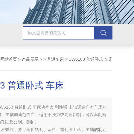
，牛头刨床，磨床，插床，钻铣床，滚齿机
：
网站首页
>
产品展示
> >
普通车床
> CW6163 普通卧式 车床
63 普通卧式 车床
CW6163 普通卧式 车床功率大 刚性强 主轴调速广本车床功
强、主轴调速范围广，适用于强力或高速切削，可以车削端
肉孔以及公制、英制、
各种螺纹，并可承担钻孔、套料、镗孔等工艺。主轴的制动