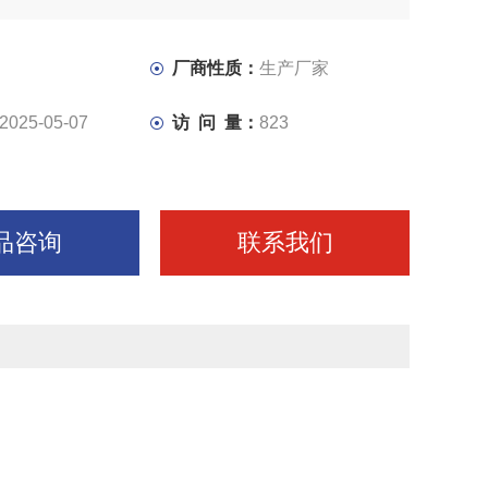
向是液压控制，刹车灵敏可靠，可
车变换一级速度。头箱内用压力油制润滑，主轴转速范围具
用户选择。
厂商性质：
生产厂家
安全机构，可防止车床因过载而损坏。
2025-05-07
访 问 量：
823
品咨询
联系我们