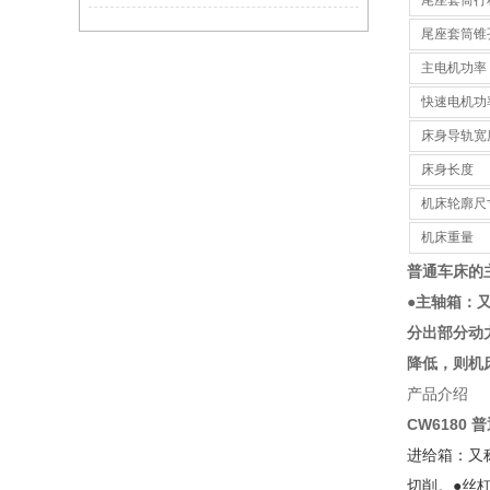
尾座套筒行
尾座套筒锥
主电机功率
快速电机功
床身导轨宽
床身长度
机床轮廓尺
机床重量
普通车床的
●主轴箱：
分出部分动
降低，则机
产品介绍
CW6180
进给箱：又
切削。
●丝