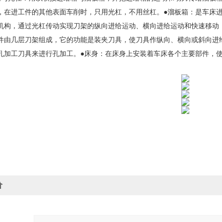
，在进工件的其他表面车削时，只用光杠，不用丝杠。
●溜板箱：是车床
机构，通过光杠传动实现刀架的纵向进给运动、横向进给运动和快速移动
件由几层刀架组成，它的功能是装夹刀具，使刀具作纵向、横向或斜向进
孔加工刀具来进行孔加工。
●床身：在床身上安装着车床各个主要部件，
价