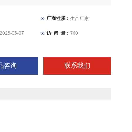
分动力将运动传给进给箱。主轴箱中等主轴是车床的关键零
轴承上运转的平稳性直接影响工件的加工质量，一旦主轴的
低，则机床的使用价值就会
厂商性质：
生产厂家
2025-05-07
访 问 量：
740
品咨询
联系我们