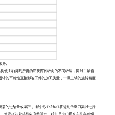
床身。
机构使主轴得到所需的正反两种转向的不同转速，同时主轴箱
运转的平稳性直接影响工件的加工质量，一旦主轴的旋转精度
所需的进给量或螺距，通过光杠或丝杠将运动传至刀架以进行
箱，使溜板箱获得纵向直线运动。丝杠是专门用来车削各种螺