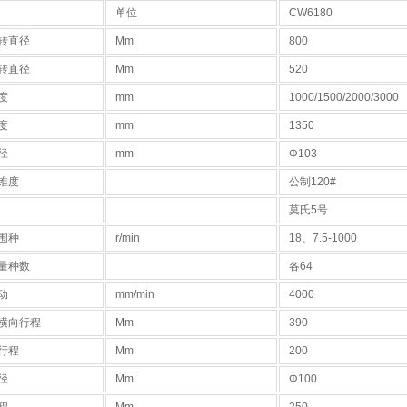
单位
CW6180
转直径
Mm
800
转直径
Mm
520
度
mm
1000/1500/2000/3000
度
mm
1350
径
mm
Φ103
锥度
公制120#
莫氏5号
围种
r/min
18、7.5-1000
量种数
各64
动
mm/min
4000
横向行程
Mm
390
行程
Mm
200
径
Mm
Φ100