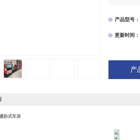
轴箱分出部
件。主轴在
旋转精度降
产品型号：
更新时间：
产
绍
 普通卧式车床