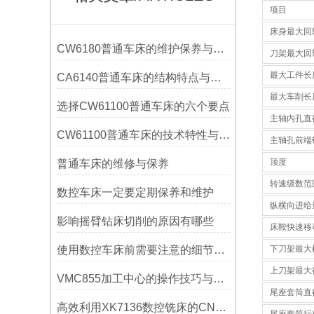
项目
床身最大回
CW6180普通车床的维护保养与延长使用寿命技巧说明
刀架最大回
最大工件长
CA6140普通车床的结构特点与工作原理解析
最大车削长
选择CW61100普通车床的六个要点
主轴内孔直
CW61100普通车床的技术特性与操作优势
主轴孔前端
顶度
普通车床的维修与保养
转速级数范
数控车床一定要定期保养和维护
纵横向进给
影响摇臂钻床切削的原因有哪些
床鞍快速移
使用数控车床前需要注意的细节有哪些呢？
下刀架最大
上刀架最大
VMC855加工中心的操作技巧与维护指南
尾座套筒直
高效利用XK7136数控铣床的CNC系统？