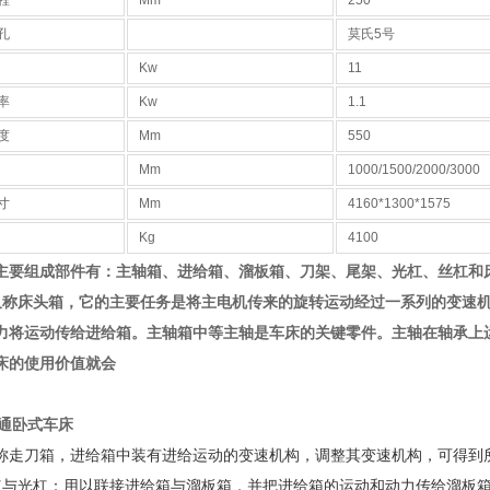
程
Mm
250
孔
莫氏5号
Kw
11
率
Kw
1.1
度
Mm
550
Mm
1000/1500/2000/3000
寸
Mm
4160*1300*1575
Kg
4100
主要组成部件有：主轴箱、进给箱、溜板箱、刀架、尾架、光杠、丝杠和
又称床头箱，它的主要任务是将主电机传来的旋转运动经过一系列的变速
力将运动传给进给箱。主轴箱中等主轴是车床的关键零件。主轴在轴承上
床的使用价值就会
 普通卧式车床
称走刀箱，进给箱中装有进给运动的变速机构，调整其变速机构，可得到
杠与光杠：用以联接进给箱与溜板箱，并把进给箱的运动和动力传给溜板