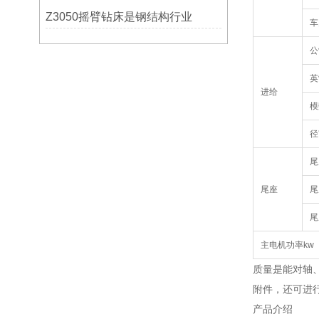
Z3050摇臂钻床是钢结构行业
车
公
英
进给
模
径
尾
尾座
尾
尾
主电机功率kw
质量是能对轴
附件，还可进
产品介绍