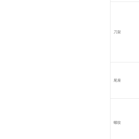
刀架
尾座
螺纹