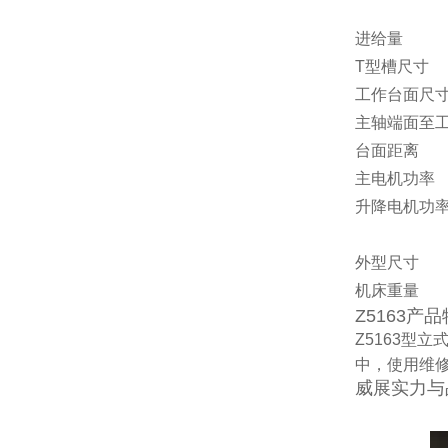
进给量
T型槽尺寸
工作台面尺
主轴端面至
台面距离
主电机功率
升降电机功
外型尺寸
机床重量
Z5163产
Z5163型
中，使用维
威展实力与