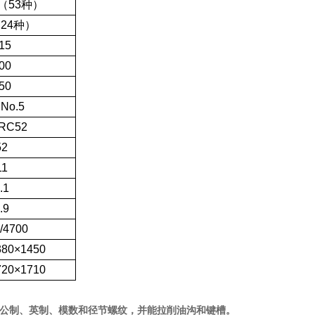
20（53种）
（24种）
15
00
50
No.5
RC52
52
11
.1
.9
/4700
380×1450
720×1710
公制、英制、模数和径节螺纹，并能拉削油沟和键槽。