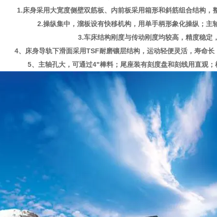
1.床身采用大宽度侧壁双筋板、内前板采用箱形和斜筋组合结构，
2.操纵集中，溜板设有快移机构，用单手柄形象化操纵；主
3.车床结构刚度与传动刚度均较高，精度稳定
4、床身导轨下滑面采用TSF耐磨镶层结构，运动轻便灵活，寿命
5、主轴孔大，可通过4"棒料；尾座装有刻度盘和刻线用直观