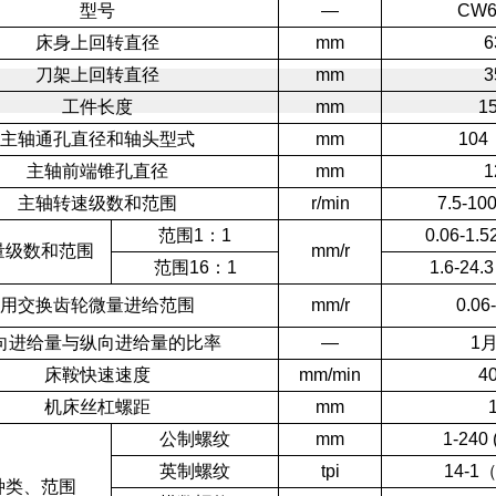
型号
―
CW6
床身上回转直径
mm
6
刀架上回转直径
mm
3
工件长度
mm
1
主轴通孔直径和轴头型式
mm
104
主轴前端锥孔直径
mm
1
主轴转速级数和范围
r/min
7.5-10
范围1：1
0.06-1
量级数和范围
mm/r
范围16：1
1.6-24
用交换齿轮微量进给范围
mm/r
0.06
向进给量与纵向进给量的比率
―
1
床鞍快速速度
mm/min
4
机床丝杠螺距
mm
公制螺纹
mm
1-240
英制螺纹
tpi
14-1
种类、范围