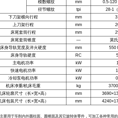
模数螺纹
mm
0.5-1
径节螺纹
tpi
28-1
下刀架横向行程
mm
3
上刀架行程
mm
2
床尾套筒行程
mm
2
床尾套筒锥度
―
莫氏
床身导轨宽度及淬火硬度
mm
550
床身导轨硬度
RC
主电机功率
kW
快速电机功率
kW
1
冷却泵电机功率
kW
0
机床净重/机床毛重
kg
3700
机床轮廓尺寸（长×宽×高）
mm
3690×1
机床包装尺寸（长×宽×高）
mm
4240×1
主要用于车削内外圆柱面、圆锥面及其它旋转体零件，可加工各种常用的