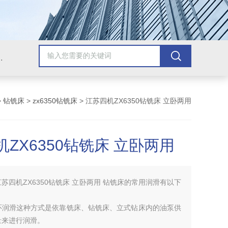
，牛头刨床，磨床，插床，钻铣床，滚齿机
>
钻铣床
>
zx6350钻铣床
> 江苏四机ZX6350钻铣床 立卧两用
ZX6350钻铣床 立卧两用
江苏四机ZX6350钻铣床 立卧两用 钻铣床的常用润滑有以下
环润滑这种方式是依靠铣床、钻铣床、立式钻床内的油泵供
量来进行润滑。