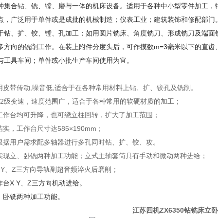
种集合钻、铣、镗、磨与一体的机床设备。适用于各种中小型零件加工，
点，广泛用于单件或是成批的机械制造；仪表工业；建筑装饰和修配部门
于钻、扩、铰、镗、孔加工；如用圆片铣床、角度铣刀、形成铣刀及端面
多方向的铣削工作。在装上附件分度头后，可作摸数m=3毫米以下的直齿
与工具车间；单件或小批生产车间使用为宜。
采用皮带传动,噪音低,适合于在各种常用材料上钻、扩、铰孔及铣削。
有12级变速，速度范围广，适合于各种常用的软硬材质的加工；
及工作台均可升降，也可绕立柱回转，扩大了加工范围；
结实，工作台尺寸达585×190mm；
可根据用户需求配多轴器进行多孔同时钻、扩、铰、攻。
可实现立、卧铣两种加工功能；立式主轴套筒具有手动和微动两种进给；
X、Y、Z三方向导轨副超音频淬火后磨削；
作台X Y、Z三方向机动进给。
立、卧铣两种加工功能。
江苏四机ZX6350钻铣床立