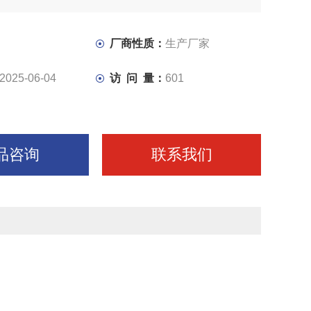
滑将钻铣床、铣床、立式钻床外露的滑动表面，如钻铣床、
钻床、摇臂钻的床身导轨面和丝杠等， 三、油脂（黄油）
般采用黄油杯润滑。在黄油杯中装满工业润滑脂，拧进油杯
厂商性质：
生产厂家
2025-06-04
访 问 量：
601
品咨询
联系我们