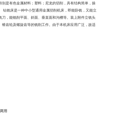
特别是有色金属材料；塑料；尼龙的切削，具有结构简单，操
。 钻铣床是一种中小型通用金属切削机床，即能卧铣，又能立
铣刀，能铣削平面、斜面、垂直面和沟槽等。装上附件立铣头
、锥齿轮及螺旋齿等的铣削工作。由于本机床应用广泛，故适
卧两用