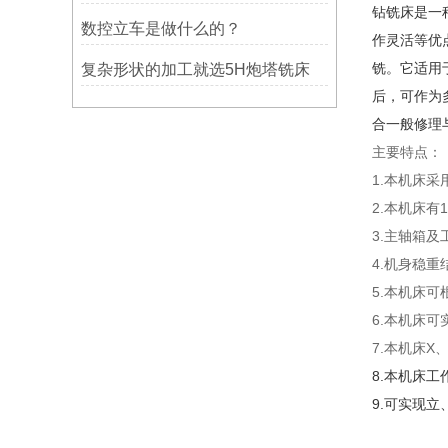
钻铣床是一
数控立车是做什么的？
作灵活等优
铣。它适用
复杂形状的加工就选5H炮塔铣床
后，可作为
合一般修理
主要特点：
1.本机床
2.本机床
3.主轴箱
4.机身稳重
5.本机床
6.本机床
7.本机床
8.本机床工
9.可实现