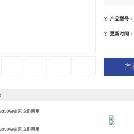
二、浇油润
铣床、立式
杯润滑，一
产品型号：
更新时间：
产
绍
6350钻铣床 立卧两用
6350钻铣床 立卧两用