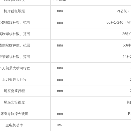
机床丝杠螺距
mm
12(公制）
公制螺纹种数、范围
mm
50种1-240
英制螺纹种数、范围
26种14
模数螺纹种数、范围
mm
53种0
径节螺纹种数、范围
24种2
下刀架最大横向行程
mm
上刀架最大行程
mm
尾座套筒行程
mm
尾座套筒锥度
莫
床身导轨淬火硬度
mm
R
主电机功率
kW