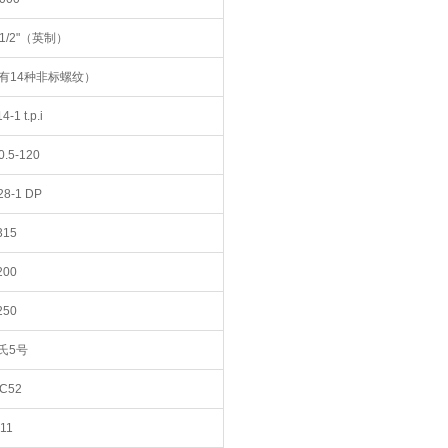
1/2"（英制）
（另有14种非标螺纹）
-1 t.p.i
.5-120
8-1 DP
315
200
250
氏5号
C52
11