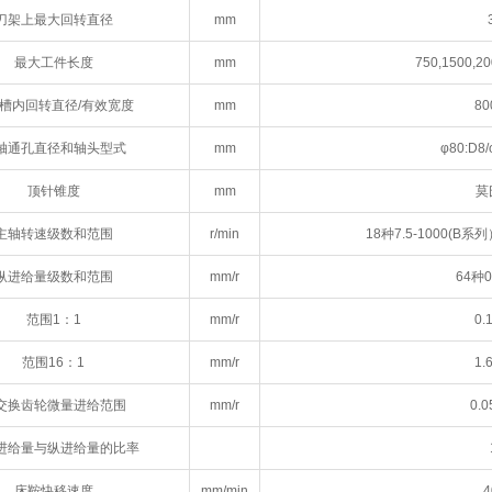
刀架上最大回转直径
mm
最大工件长度
mm
750,1500,20
槽内回转直径/有效宽度
mm
80
轴通孔直径和轴头型式
mm
φ80:D8
顶针锥度
mm
莫
主轴转速级数和范围
r/min
18种7.5-1000(B系列
纵进给量级数和范围
mm/r
64种0.
范围1：1
mm/r
0.
范围16：1
mm/r
1.
交换齿轮微量进给范围
mm/r
0.0
进给量与纵进给量的比率
床鞍快移速度
mm/min
4