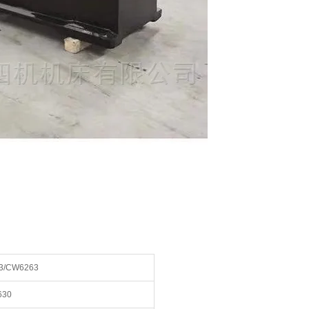
3/CW6263
630