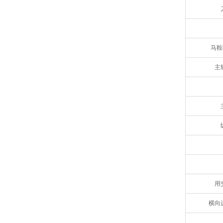
马鞍
主
用
横向