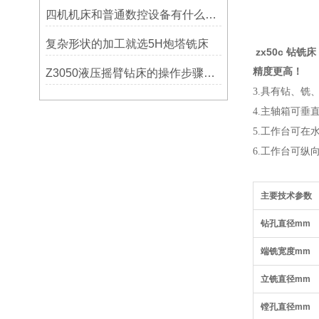
四机机床和普通数控设备有什么区别？
复杂形状的加工就选5H炮塔铣床
zx50c 钻铣
精度更高！
Z3050液压摇臂钻床的操作步骤与安全注意事项
3.具有钻、
4.主轴箱可垂
5.工作台可在
6.工作台可纵
主要技术参数
钻孔直径mm
端铣宽度mm
立铣直径mm
镗孔直径mm