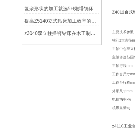
复杂形状的加工就选5H炮塔铣床
Z4012台式
提高Z5140立式钻床加工效率的改进措施
主要技术参数
z3040双立柱摇臂钻床在木工制作中的应用
钻孔z大直径m
主轴中心至立
主轴转速范围r.
主轴行程mm
工作台尺寸m
工作台行程m
外形尺寸mm
电机功率kw
机床重量kg
z4116工