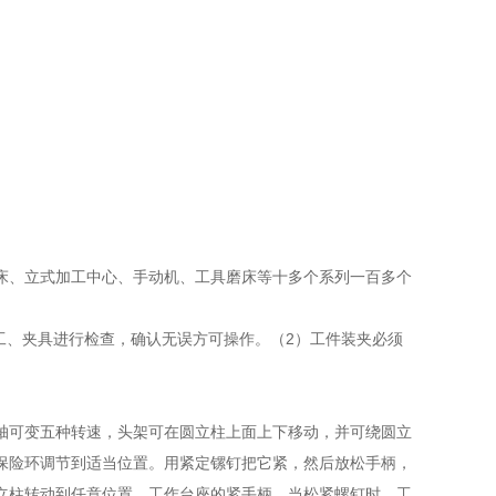
床、立式加工中心、手动机、工具磨床等十多个系列一百多个
工、夹具进行检查，确认无误方可操作。（2）工件装夹必须
轴可变五种转速，头架可在圆立柱上面上下移动，并可绕圆立
保险环调节到适当位置。用紧定镙钉把它紧，然后放松手柄，
立柱转动到任意位置。工作台座的紧手柄。当松紧螺钉时，工