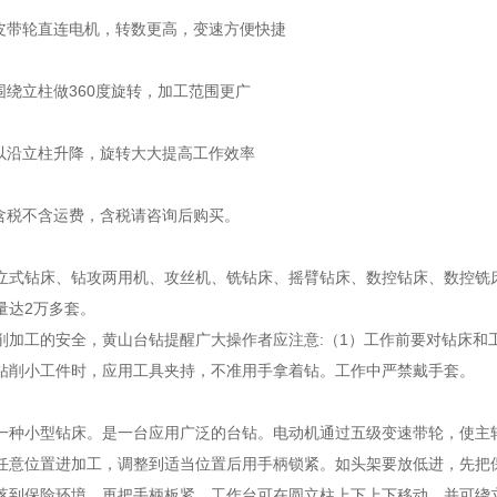
过皮带轮直连电机，转数更高，变速方便快捷
围绕立柱做360度旋转，加工范围更广
可以沿立柱升降，旋转大大提高工作效率
不含税不含运费，含税请咨询后购买。
立式钻床、钻攻两用机、攻丝机、铣钻床、摇臂钻床、数控钻床、数控铣
量达2万多套。
削加工的安全，黄山台钻提醒广大操作者应注意:（1）工作前要对钻床和
钻削小工件时，应用工具夹持，不准用手拿着钻。工作中严禁戴手套。
一种小型钻床。是一台应用广泛的台钻。电动机通过五级变速带轮，使主
任意位置进加工，调整到适当位置后用手柄锁紧。如头架要放低进，先把
落到保险环境，再把手柄板紧。工作台可在圆立柱上下上下移动。并可绕