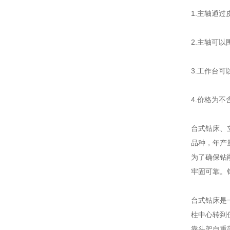
1.主轴通
2.主轴可以
3.工作台
4.价格为
台式钻床、
品种，年产
为了确保钻
牢固可靠。
台式钻床是
柱中心转到
靠头架自重