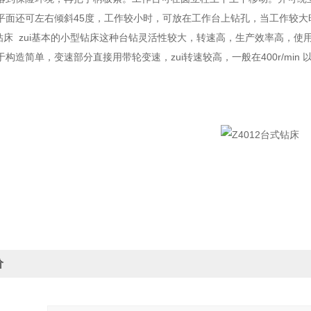
平面还可左右倾斜45度，工作较小时，可放在工作台上钻孔，当工作较
台式钻床 zui基本的小型钻床这种台钻灵活性较大，转速高，生产效率高，
于构造简单，变速部分直接用带轮变速，zui转速较高，一般在400r/mi
价