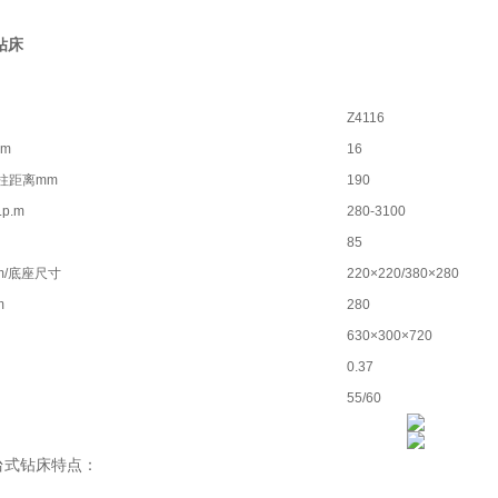
钻床
Z4116
m
16
柱距离mm
190
p.m
280-3100
85
m/底座尺寸
220×220/380×280
m
280
630×300×720
0.37
55/60
业台式钻床特点：