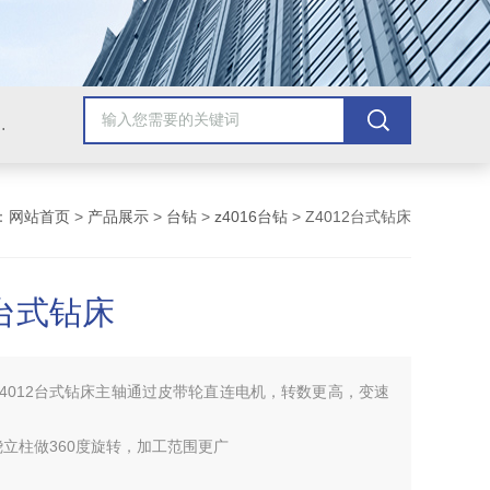
，牛头刨床，磨床，插床，钻铣床，滚齿机
：
网站首页
>
产品展示
>
台钻
>
z4016台钻
> Z4012台式钻床
2台式钻床
Z4012台式钻床主轴通过皮带轮直连电机，转数更高，变速
立柱做360度旋转，加工范围更广