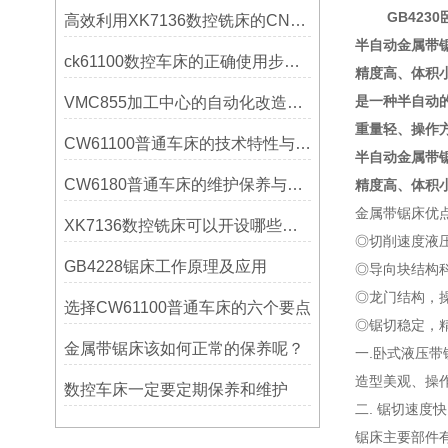
GB423
高效利用XK7136数控铣床的CNC系统？
半自动金属带
ck61100数控车床的正确使用步骤是什么？
精度高、体积
是一种半自动
VMC855加工中心的自动化改造与智能化应用说明
重量轻、操作
CW61100普通车床的技术特性与操作优势
半自动金属带
CW6180普通车床的维护保养与延长使用寿命技巧说明
精度高、体积
金属带锯床优
XK7136数控铣床可以开设哪些考核项目？
◎切削速度液
GB4228锯床工作原理及应用
◎导向块结构
◎龙门结构，
选择CW61100普通车床的六个要点
◎锯切稳定，
金属带锯床该如何正常的保养呢？
一.卧式液压
造型美观、操
数控车床一定要定期保养和维护
二. 锯切速
锯床主要部件