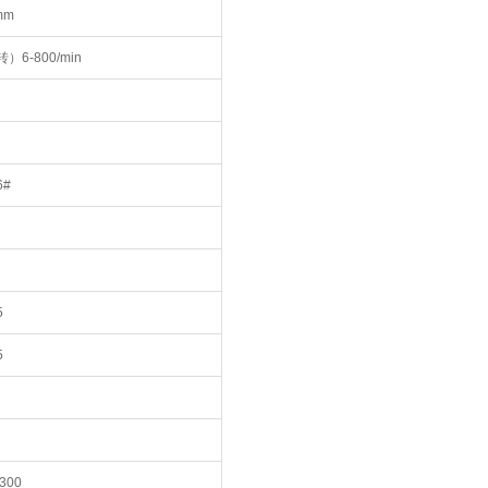
mm
）6-800/min
6#
5
5
/300