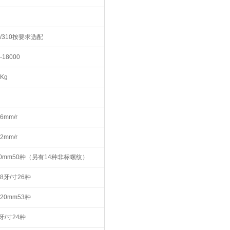
0/310按要求选配
-18000
0Kg
-6mm/r
12mm/r
240mm50种（另有14种非标螺纹）
-28牙/寸26种
-120mm53种
1牙/寸24种