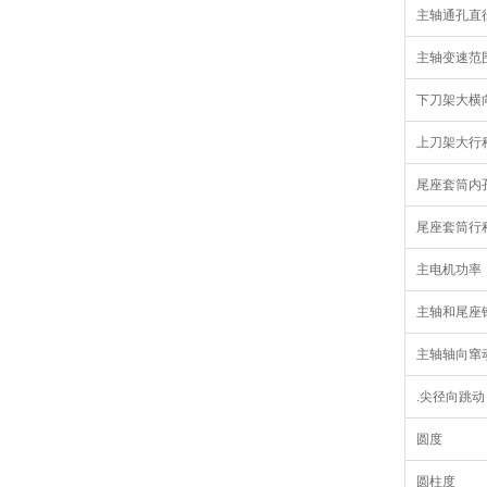
主轴通孔直
主轴变速范
下刀架大横
上刀架大行
尾座套筒内
尾座套筒行
主电机功率
主轴和尾座
主轴轴向窜
.尖径向跳动
圆度
圆柱度