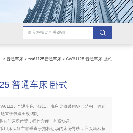
，牛头刨床，磨床，插床，钻铣床，滚齿机
示
>
普通车床
>
cw61125普通车床
> CW61125 普通车床 卧式
125 普通车床 卧式
CW61125 普通车床 卧式1、底座导轨采用矩形结构，跨距
，适宜于低速重载切削。
安装在前床腿位置，操作方便，外观协调。
构采用床头箱主轴垂直于拖板运动的床身导轨，床头箱和横