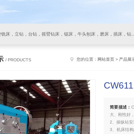
数控车床，加工中心，数控铣床，立钻，台钻，摇臂钻床，锯床
示
您的位置：
网站首页
>
产品展
/ PRODUCTS
CW61
简要描述：
大、刚性好
2、操纵站
3、机床结