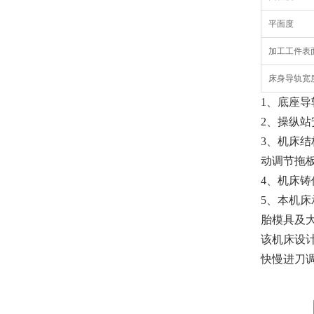
平面度
加工工件表
床身导轨宽
1、底座
2、操纵
3、机床
动调节拖
4、机床
5、本机
胎模具及
该机床设
快慢进刀