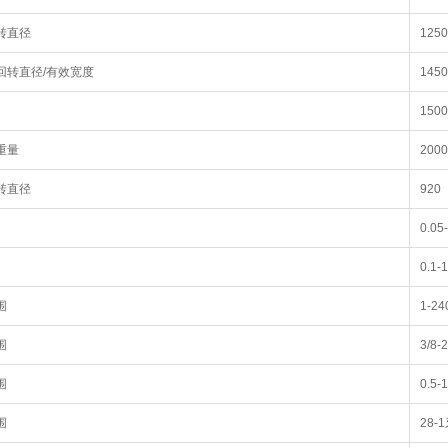
转直径
1250
回转直径/有效宽度
145
1500
重量
200
转直径
920
0.05
0.1-
围
1-
围
3/8
围
0.5
围
28-