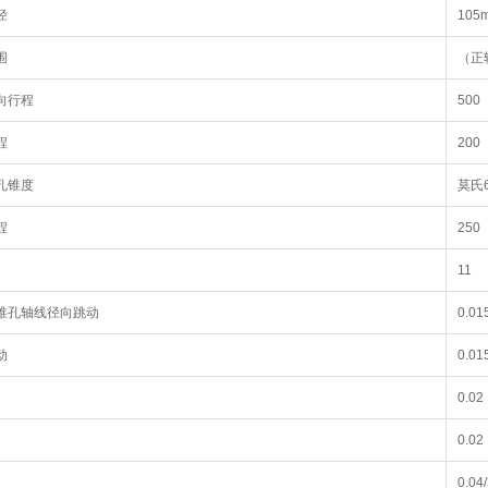
径
105
围
（正转
向行程
500
程
200
孔锥度
莫氏
程
250
11
锥孔轴线径向跳动
0.01
动
0.01
0.02
0.02
0.04