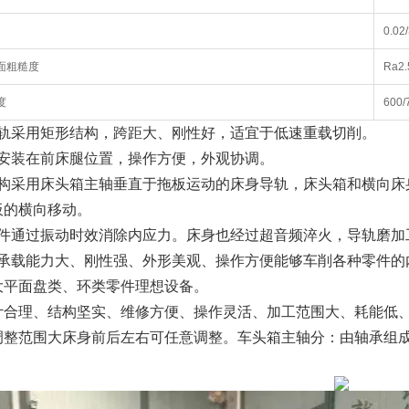
0.02
面粗糙度
Ra2.
度
600/
导轨采用矩形结构，跨距大、刚性好，适宜于低速重载切削。
站安装在前床腿位置，操作方便，外观协调。
结构采用床头箱主轴垂直于拖板运动的床身导轨，床头箱和横向床
板的横向移动。
铸件通过振动时效消除内应力。床身也经过超音频淬火，导轨磨加
床承载能力大、刚性强、外形美观、操作方便能够车削各种零件的
大平面盘类、环类零件理想设备。
计合理、结构坚实、维修方便、操作灵活、加工范围大、耗能低
调整范围大床身前后左右可任意调整。车头箱主轴分：由轴承组