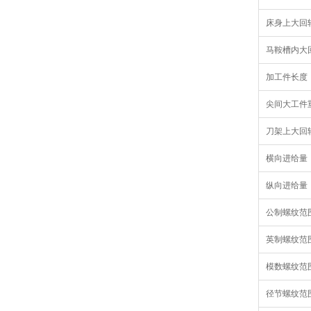
床身上大回
马鞍槽内大
加工件长度
尖间大工件
刀架上大回
横向进给量
纵向进给量
公制螺纹范
英制螺纹范
模数螺纹范
径节螺纹范