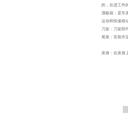
的，在进工件
溜板箱：是车
运动和快速移
刀架：刀架部
尾座：安装作
床身：在床身