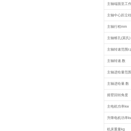
主轴端面至工作
主轴中心距立柱
主轴行程mm
主轴锥孔(莫氏)
主轴转速范围r.p
主轴转速.数
主轴进给量范围r
主轴进给量.数
摇臂回转角度
主电机功率kw
升降电机功率k
机床重量kg