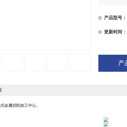
中国台湾圆
速。
冷却系统采
产品型号：
却。
更新时间：
产
绍
0立式金属切削加工中心、