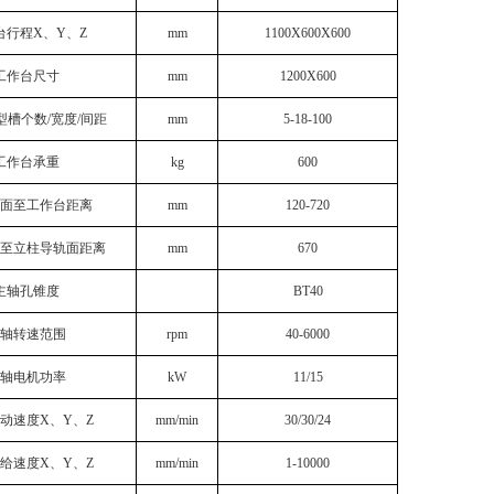
台行程X、Y、Z
mm
1100X600X600
工作台尺寸
mm
1200X600
型槽个数
/宽度/间距
mm
5-18-100
工作台承重
kg
600
面至工作台距离
mm
120-720
至立柱导轨面距离
mm
670
主轴孔锥度
BT40
轴转速范围
rpm
40-6000
轴电机功率
kW
11/15
动速度X、Y、Z
mm/min
30/30/24
给速度X、Y、Z
mm/min
1-10000