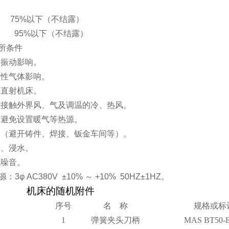
75%以下（不结露）
 95%以下（不结露）
所条件
部振动影响。
蚀性气体影响。
光直射机床。
接接触外界风、气及调温的冷、热风。
近避免设置暖气等热源。
埃（避开铸件、焊接、钣金车间等）。
水、浸水。
气噪音。
3φ AC380V ±10% ～ +10% 50HZ±1HZ。
机床的随机附件
序号
名 称
规格或标
1
弹簧夹头刀柄
MAS BT
5
0-