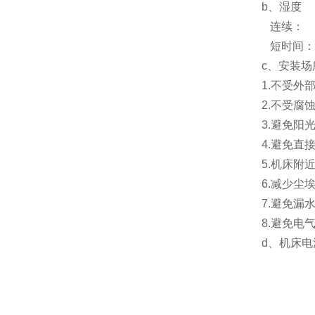
b、湿度
连续： 
短时间：
c、安装场
1.不受外
2.不受腐
3.避免阳
4.避免直
5.机床附
6.减少尘
7.避免漏
8.避免电
d、机床电源：