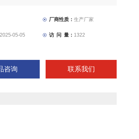
盘式刀库，容量为24把，机械手换刀，动作可靠，换刀迅
用大流量，高扬程水泵，保证在高速切削下具有充分的冷
厂商性质：
生产厂家
2025-05-05
访 问 量：
1322
品咨询
联系我们