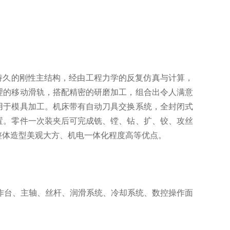
稳持久的刚性主结构，经由工程力学的反复仿真与计算，
理的移动滑轨，搭配精密的研磨加工，组合出令人满意
用于模具加工。机床带有自动刀具交换系统，全封闭式
置。零件一次装夹后可完成铣、镗、钻、扩、铰、攻丝
整体造型美观大方、机电一体化程度高等优点。
作台、主轴、丝杆、润滑系统、冷却系统、数控操作面