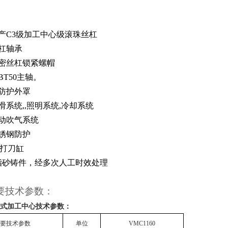
产C3级加工中心级
滚珠
丝杠
杠轴承
精密丝杠锁紧螺帽
BT
5
0主轴。
防护外罩
滑系统,,照明系统,冷却系统
气动吹气系统
锈钢防护
5T打刀缸
脂砂铸件，经多次人工时效处理
要技术参数：
0立式加工中心
技术参数：
要技术参数
单位
VMC1160