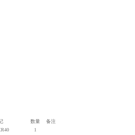
记
数量
备注
ER
40
1