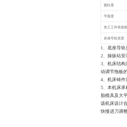
圆柱度
平面度
加工工件表面
床身导轨宽度
1、底座导
2、操纵站
3、机床结
动调节拖板
4、机床铸
5、本机床
胎模具及大
该机床设计
快慢进刀调