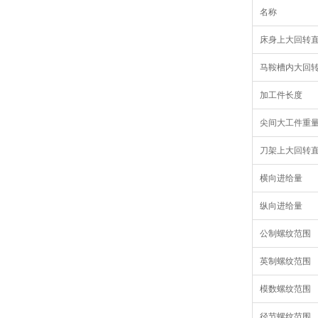
名称
床身上大回转
马鞍槽内大回转
加工件长度
尖间大工件重
刀架上大回转
横向进给量
纵向进给量
公制螺纹范围
英制螺纹范围
模数螺纹范围
径节螺纹范围