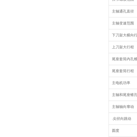
主轴通孔直径
主轴变速范围
下刀架大横向
上刀架大行程
尾座套筒内孔
尾座套筒行程
主电机功率
主轴和尾座锥
主轴轴向窜动
.尖径向跳动
圆度