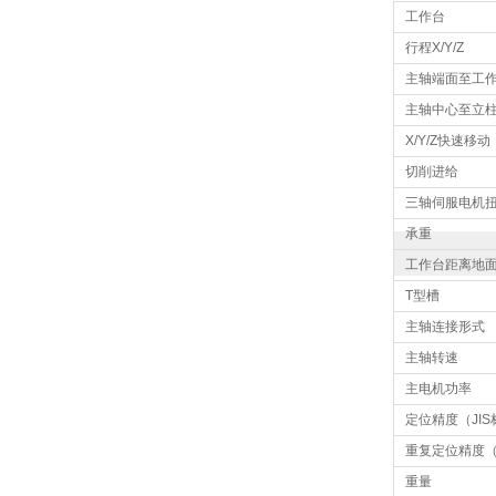
工作台
行程X/Y/Z
主轴端面至工
主轴中心至立
X/Y/Z快速移动
切削进给
三轴伺服电机
承重
工作台距离地
T型槽
主轴连接形式
主轴转速
主电机功率
定位精度（JI
重复定位精度（
重量