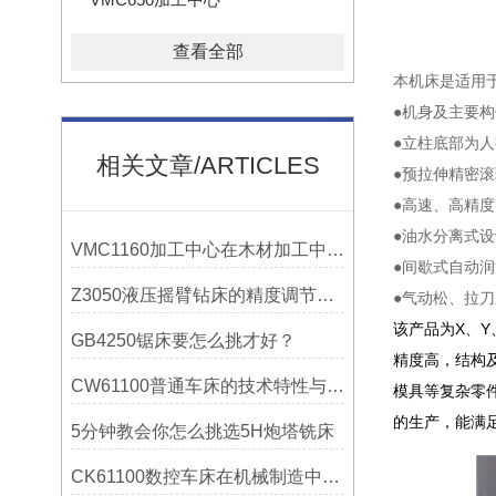
查看全部
本机床是适用
●机身及主要
●立柱底部为
相关文章/ARTICLES
●预拉伸精密
●高速、高精
●油水分离式
VMC1160加工中心在木材加工中的应用
●间歇式自动
Z3050液压摇臂钻床的精度调节与稳定性提升
●气动松、拉
该产品为X、
GB4250锯床要怎么挑才好？
精度高，结构
CW61100普通车床的技术特性与操作优势
模具等复杂零
的生产，能满
5分钟教会你怎么挑选5H炮塔铣床
CK61100数控车床在机械制造中的实际表现