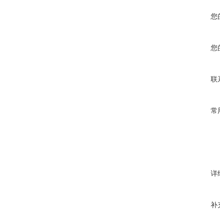
您
您
联
常
详
补