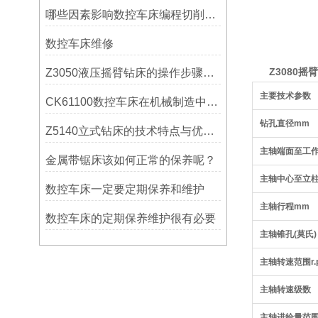
哪些因素影响数控车床编程切削量？
数控车床维修
Z
3080摇
Z3050液压摇臂钻床的操作步骤与安全注意事项
主要技术参数
CK61100数控车床在机械制造中的实际表现
钻孔直径mm
Z5140立式钻床的技术特点与优势分析
主轴端面至工
金属带锯床该如何正常的保养呢？
主轴中心至立
数控车床一定要定期保养和维护
主轴行程mm
数控车床的定期保养维护很有必要
主轴锥孔(莫氏)
主轴转速范围r.p
主轴转速级数
主轴进给量范围r