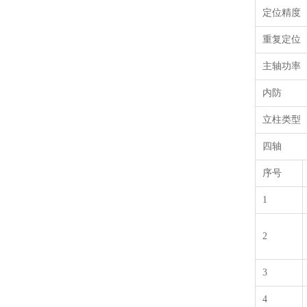
定位精度
重复定位
主轴功率
内防
立柱类型
四轴
序号
1
2
3
4