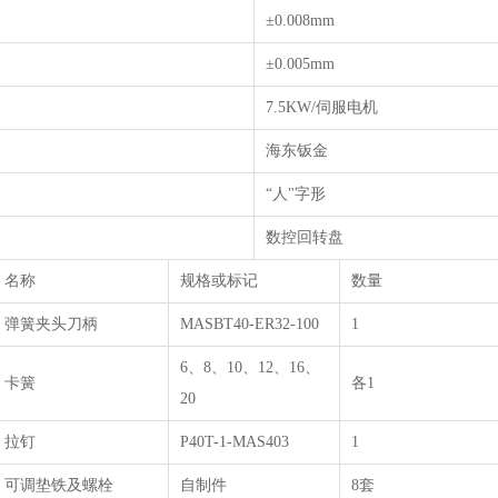
±0.008mm
±0.005mm
7.5KW/伺服电机
海东钣金
“人
"
字形
数控回转盘
名称
规格或标记
数量
弹簧夹头刀柄
MASBT40-ER32-100
1
6、
8
、
10
、
12
、
16
、
卡簧
各
1
20
拉钉
P40T-1-MAS403
1
可调垫铁及螺栓
自制件
8套