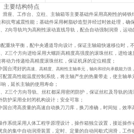
主要结构特点
、滑座、工作台、立柱、主轴箱等主要基础件采用高刚性的铸铁
性和抗弯减震性能；基础件采用树脂砂造型并经过时效处理，确
Y
、
Z
向导轨均为高刚性滚动直线导轨，配合自动强制润滑，运动
加配重块平衡，配中央通道导向设计，保证主轴箱快速移位时，
Y
、
Z
三个方向进给采用大螺距高精度高强度的滚珠丝杠，进给速
接将动力传递给高精度滚珠丝杠，保证机床的定位精度；
中国台湾好的
高速、高精度、高刚性主轴单元，轴向和径向承载能力强，转
可配置高性能温度控制系统，将主轴产生的热量带走，使主轴单
影响，延长主轴的使用寿命；
Y
、
Z
三个方向导轨、丝杠都采用密闭防护，保证丝杠及导轨的清
外防护采用全封闭机构设计；安全可靠；
中国台湾高质量的高速自动换刀刀库，换刀准确，时间短，效率
操作系统采用人体工程学原理设计，操作箱独立设置，接近操作
优良的集中自动润滑装置，定时、定量的自动间歇式润滑，工作