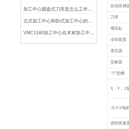
自动排屑
加工中心圆盘式刀库是怎么工作的？
刀库
立式加工中心和卧式加工中心的区别
增压缸
VMC1160加工中心在木材加工中的应用
冷却装置
变压器
交换器
"T"型槽
X、
Y
、
Z
/X/Y/Z
进给快速