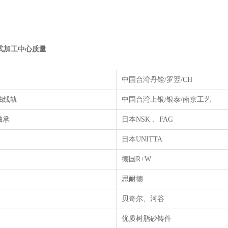
立式加工中心质量
中国台湾丹铨
/
罗翌
/CH
轴线轨
中国台湾上银
/
银泰
/
南京工艺
轴承
日本
NSK
、
FAG
日本
UNITTA
德国
R+W
思耐德
贝奇尔、河谷
优质树脂砂铸件