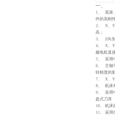
一、
1、
底座
件的高刚
2、
X、
高；
3、
Z向
4、
X、
服电机直
5、
采用
6、
主轴
转精度的
7、
X、
8、
机床
9、
采用
盘式刀库
10、
机床
11、
采用