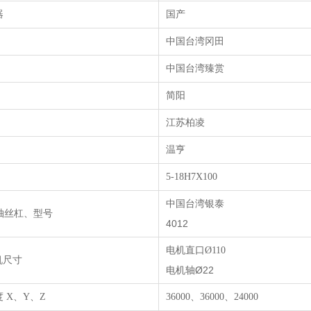
器
国产
中国台湾冈田
中国台湾臻赏
简阳
江苏柏凌
温亨
5-18H7X100
中国台湾银泰
轴丝杠、型号
4012
电机直口
Ø110
电机尺寸
电机轴
Ø22
度
X
、
Y
、
Z
36000、
36000
、
24000