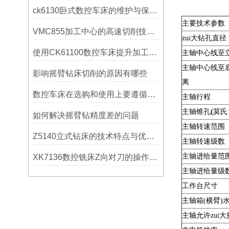
ck6130卧式数控车床的维护与保养策略
主要技术参数
VMC855加工中心的高速切削技术介绍
zui大钻孔直径
使用CK61100数控车床提升加工精度的方法
主轴中心线至
主轴中心线至
影响摇臂钻床切削的原因有哪些
离
数控车床在选购和使用上要遵循哪些条件呢？
主轴行程
主轴锥孔
(
莫氏
如何解决摇臂钻精度差的问题
主轴转速范围
Z5140立式钻床的技术特点与优势分析
主轴转速级数
主轴进给量范
XK7136数控铣床Z向对刀的操作方法
主轴进给量级
工作台尺寸
主轴箱(横臂)
主轴允许zui大