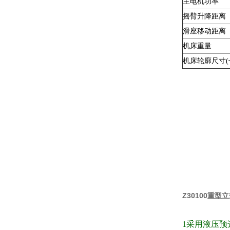
主电机功率
摇臂升降距离
滑座移动距离
机床重量
机床轮廓尺寸(
Z30100重
1采用液压