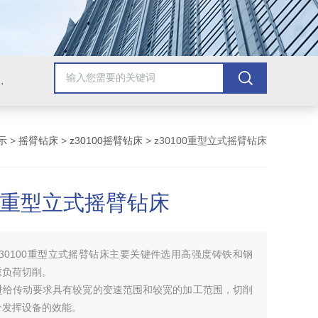
，牛头刨床，磨床，插床，钻铣床，滚齿机
示
>
摇臂钻床
>
z30100摇臂钻床
> z30100重型立式摇臂钻床
00重型立式摇臂钻床
z30100重型立式摇臂钻床主要关键件选用高强度铸铁和钢
重负荷切削。
进给传动要求具有较宽的变速范围和较宽的加工范围，切削
分发挥设备的效能。