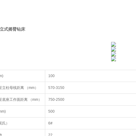
重型立式摇臂钻床
m)
100
至立柱母线距离 （mm）
570-3150
至底座工作面距离 （mm）
750-2500
m)
500
莫氏）
6#
数
22