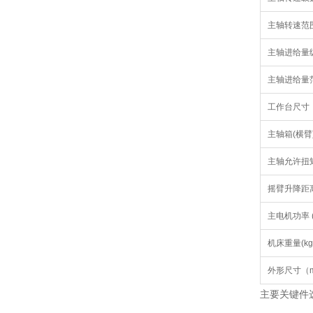
主轴转速范围(
主轴进给量
主轴进给量范围
工作台尺寸 
主轴箱(横臂
主轴允许扭矩
摇臂升降距离
主电机功率 (
机床重量(kg
外形尺寸（
主要关键件