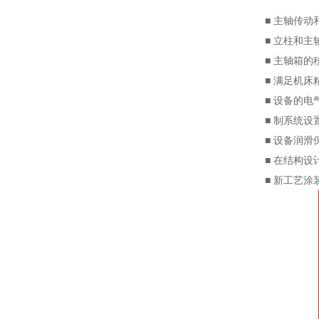
■ 主轴传
■ 立柱和
■ 主轴箱
■ 满足机
■ 设备的
■ 制系统
■ 设备润
■ 在结构
■ 新工艺