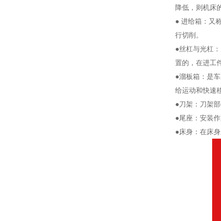
降低，则机床
● 进给箱：
行切削。
●丝杠与光杠
置的，在进工
●溜板箱：是
给运动和快速
●刀架：刀架
●尾座：安装
●床身：在床