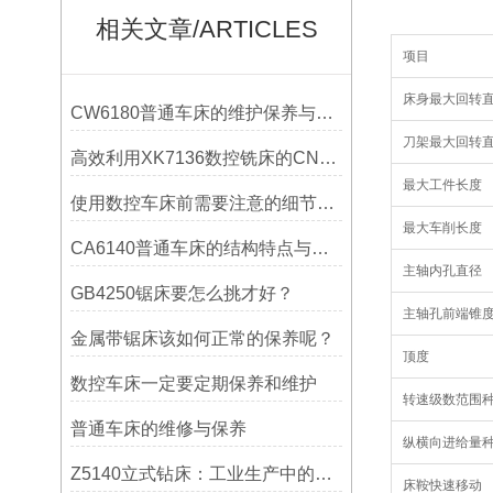
相关文章/ARTICLES
项目
床身最大回转
CW6180普通车床的维护保养与延长使用寿命技巧说明
刀架最大回转
高效利用XK7136数控铣床的CNC系统？
最大工件长度
使用数控车床前需要注意的细节有哪些呢？
最大车削长度
CA6140普通车床的结构特点与工作原理解析
主轴内孔直径
GB4250锯床要怎么挑才好？
主轴孔前端锥
金属带锯床该如何正常的保养呢？
顶度
数控车床一定要定期保养和维护
转速级数范围
普通车床的维修与保养
纵横向进给量
Z5140立式钻床：工业生产中的得力助手
床鞍快速移动