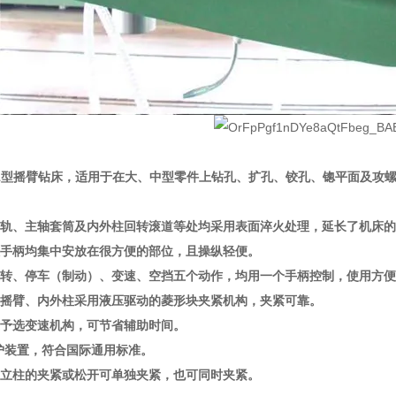
x20/1型摇臂钻床，适用于在大、中型零件上钻孔、扩孔、铰孔、锪平面及
上导轨、主轴套筒及内外柱回转滚道等处均采用表面淬火处理，延长了机床
操纵手柄均集中安放在很方便的部位，且操纵轻便。
正反转、停车（制动）、变速、空挡五个动作，均用一个手柄控制，使用方
箱、摇臂、内外柱采用液压驱动的菱形块夹紧机构，夹紧可靠。
液压予选变速机构，可节省辅助时间。
保护装置，符合国际通用标准。
箱、立柱的夹紧或松开可单独夹紧，也可同时夹紧。