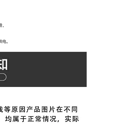
滑。
供电。