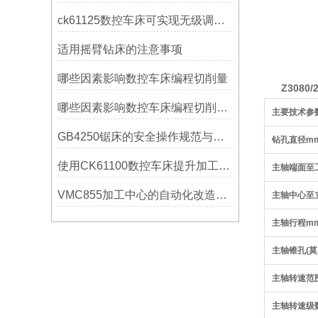
ck61125数控车床可实现无级调速控制
适用摇臂钻床的注意事项
哪些因素影响数控车床编程切削量
Z
3080
哪些因素影响数控车床编程切削量？
主要技术参
GB4250锯床的安全操作规范与注意事项
钻孔直径m
使用CK61100数控车床提升加工精度的方法
主轴端面至
VMC855加工中心的自动化改造与智能化应用说明
主轴中心至
主轴行程m
主轴锥孔(莫
主轴转速范围r
主轴转速级