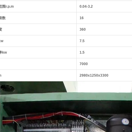
围r.p.m
0.04-3.2
级数
16
度
360
kw
7.5
率kw
1.5
7000
m
2980x1250x3300