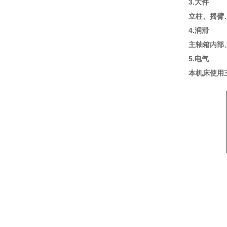
3.大件
立柱、摇臂
4.润滑
主轴箱内部
5.电气
本机床使用