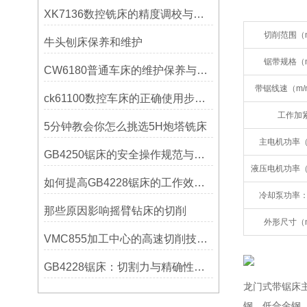
XK7136数控铣床的精度调校与性能优化
切削范围（
牛头刨床保养和维护
锯带规格（
CW6180普通车床的维护保养与延长使用寿命技巧说明
带锯线速（m/
ck61100数控车床的正确使用步骤是什么？
工作加
5分钟教会你怎么挑选5H炮塔铣床
主电机功率（
GB4250锯床的安全操作规范与注意事项
液压电机功率（
如何提高GB4228锯床的工作效率？
冷却泵功率：
那些原因影响摇臂钻床的切削
外形尺寸（
VMC855加工中心的高速切削技术介绍
GB4228锯床：切割力与精确性的结合
龙门式带锯床
钢、低合金钢