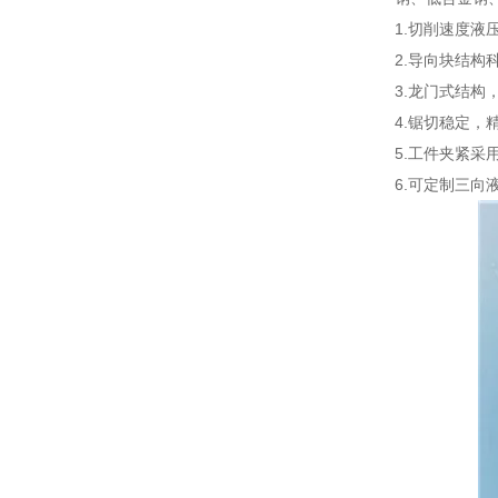
1.切削速度液
2.导向块结构
3.龙门式结构
4.锯切稳定，
5.工件夹紧采
6.可定制三向