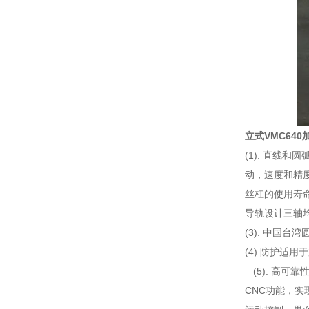
立式VMC640
(1). 直线
动，速度和精
丝杠的使用寿
导轨设计三轴
(3). 中国
(4).防护适
(5). 高可
CNC功能，实