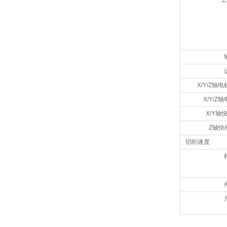
工
X/Y/Z轴
X/Y/Z
X/Y轴
Z轴快
切削速度