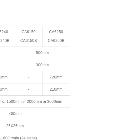
6240
CA6150
CA6250
240B
CA6150B
CA6250B
500mm
300mm
0mm
-
720mm
0mm
-
210mm
 or 1500mm or 2000mm or 3000mm
400mm
25X25mm
1600 r/min (24 steps)