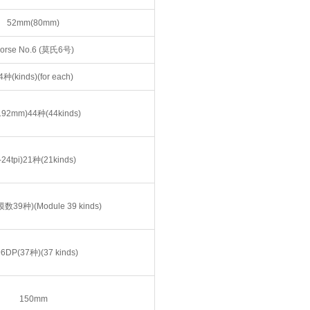
52mm(80mm)
orse No.6 (莫氏6号)
4种(kinds)(for each)
192mm)44种(44kinds)
-24tpi)21种(21kinds)
(模数39种)(Module 39 kinds)
96DP(37种)(37 kinds)
150mm