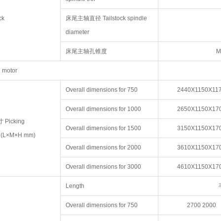
ck
床尾主轴直径 Tailstock spindle
diameter
床尾主轴孔锥度
M
motor
Overall dimensions for 750
2440X1150X11
Overall dimensions for 1000
2650X1150X17
Picking
Overall dimensions for 1500
3150X1150X17
s (L×M×H mm)
Overall dimensions for 2000
3610X1150X17
Overall dimensions for 3000
4610X1150X17
Length
Overall dimensions for 750
2700 2000