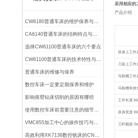
采用相应的
产品介绍
CW6180普通车床的维护保养与延长使用寿命技巧说明
CA6140普通车床的结构特点与工作原理解析
选择CW61100普通车床的六个要点
床身上工件直径 
CW61100普通车床的技术特性与操作优势
刀架上工件直径 M
普通车床的维修与保养
马鞍槽工件直径 
数控车床一定要定期保养和维护
马鞍槽有效长度 E
影响摇臂钻床切削的原因有哪些
工件长度 Max.
使用数控车床前需要注意的细节有哪些呢？
床身宽度 Widt
VMC855加工中心的操作技巧与维护指南
刀杆截面 Secti
高效利用XK7136数控铣床的CNC系统？