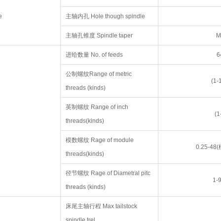
e
主轴内孔 Hole though spindle
主轴孔锥度 Spindle taper
M
进给数量 No. of feeds
6
公制螺纹Range of metric
(1-
threads (kinds)
英制螺纹 Range of inch
(1
threads(kinds)
模数螺纹 Rage of module
0.25-48
threads(kinds)
径节螺纹 Rage of Diametral pitc
1-
threads (kinds)
床尾主轴行程 Max tailstock
spindle trel