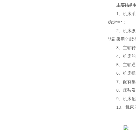
主要结构
1、机床采用
稳定性*；
2、机床纵、
轨副采用全部
3、主轴转速
4、机床的外
5、主轴通孔
6、机床操作
7、配有集中
8、床鞍及滑
9、机床配
10、机床立