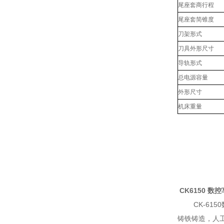
尾座套商行程
尾座套简锥度
刀架形式
刀具外形尺寸
导轨形式
总电源容量
外形尺寸
机床重量
CK6150 数
CK-615
铸铁铸造，人