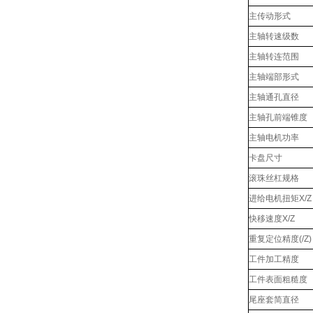
主传动形式
主轴转速级数
主轴转连范围
主轴端部形式
主轴通孔直径
主轴孔前端锥度
主轴电机功率
卡盘尺寸
滚珠丝杠规格
进给电机扭矩X/Z
快移速度X/Z
重复定位精度(/Z)
工件加工精度
工件表面粗糙度
尾座套简直径