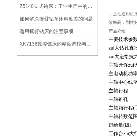
Z5140立式钻床：工业生产中的得力助手
，是性通用机
如何解决摇臂钻车床精度差的问题
效率高，刚性
产品介绍
适用摇臂钻床的注意事项
主要技术参
XK7136数控铣床的精度调校与性能优化
zui大钻孔直
zui大进给抗
主轴允许zu
主电动机功
主轴中心线
主轴行程
主轴锥孔
主轴箱行程(
主轴转数范围
进给量(级)
工作台zui大