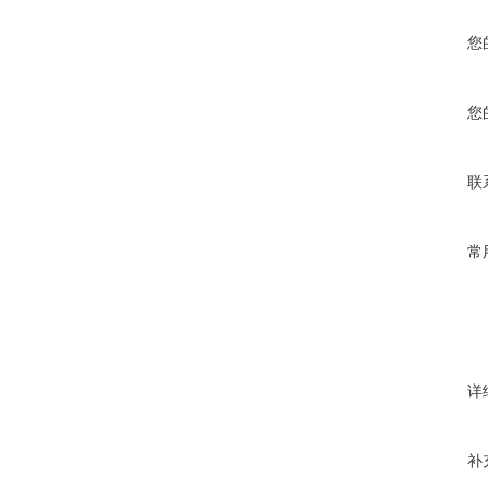
您
您
联
常
详
补