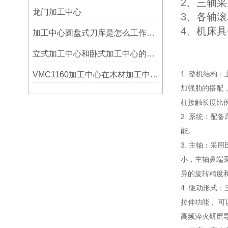
2、三轴
龙门加工中心
3、各轴
4、机床
加工中心圆盘式刀库是怎么工作的？
立式加工中心和卧式加工中心的区别
1. 整机结
VMC1160加工中心在木材加工中的应用
加强肋的搭配
柱接触长度比
2. 系统：配
能。
3. 主轴：采
小，主轴鼻端
异的旋转精度
4. 驱动形
拉伸功能， 
高频淬火研磨