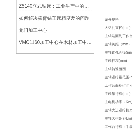
Z5140立式钻床：工业生产中的得力助手
如何解决摇臂钻车床精度差的问题
设备规格
大钻孔直径(mm)
龙门加工中心
主轴端面到工作台
VMC1160加工中心在木材加工中的应用
主轴跨距（mm）
主轴锥孔直径(mm
主轴行程(mm)
主轴转速范围
主轴进给量范围(mm
工作台面积(mm×
主轴箱行程(mm)
主电机功率（Kw
主轴大进进给抗力(
主轴大扭矩 (N.m)
工作台行程（手