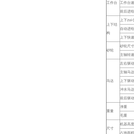
工作台
工作台
前后进
上下zu
上下结
自动进
构
上下快
砂轮尺
砂轮
主轴转
左右驱
主轴马
马达
上下驱
冲水马
前后驱
净重
重量
毛重
机器高
尺寸
占地面