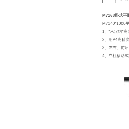
M7163卧式
M7140*10
1、“米汉纳
2、用P4高精
3、左右、前
4、立柱移动