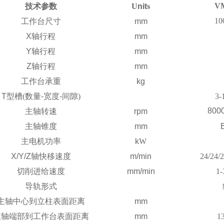
V
技术参数
U
nit
s
10
工作台尺寸
mm
X
轴行程
mm
Y
轴行程
mm
Z
轴行程
mm
工作台承重
kg
T
型槽
(
数量
-
宽度
-
间隙
)
3-
800
主轴转速
rpm
主轴锥度
mm
主电机功率
k
W
X/Y/Z
轴快移速度
m/min
24/24/2
切削进给速度
mm/min
1-
导轨形式
主轴中心到立柱表面距离
mm
主轴端部到工作台表面距离
mm
1