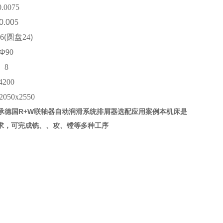
0.00
75
0.00
5
6
(
圆盘
24
)
Φ
90
8
4200
20
5
0x2550
承德国R+W联轴器自动润滑系统排屑器选配应用案例本机床是
求，可完成铣、、攻、镗等多种工序