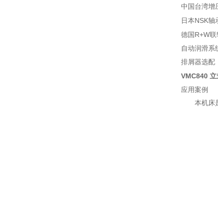
中国台湾增
NSK
日本
轴
R+W
德国
联
自动润滑系
排屑器选配
VMC840
应用案例
本机床