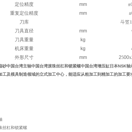
定位精度
mm
±
重复定位精度
mm
±
刀库
斗笠
1
刀具直径
mm
刀具重量
kg
机床重量
kg
外形尺寸
mm
2
5
00
x
脂砂中国台湾主轴中国台湾滚珠丝杠和锁紧螺中国台湾增压缸日本NSK轴
加工及模具制造领域的立式加工中心，能适应从粗加工到精加工的加工要
轴
珠丝杠和锁紧螺